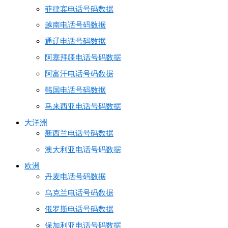
菲律宾电话号码数据
越南电话号码数据
通辽电话号码数据
阿塞拜疆电话号码数据
阿富汗电话号码数据
韩国电话号码数据
马来西亚电话号码数据
大洋洲
新西兰电话号码数据
澳大利亚电话号码数据
欧洲
丹麦电话号码数据
乌克兰电话号码数据
俄罗斯电话号码数据
保加利亚电话号码数据