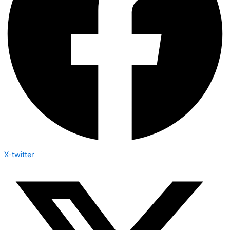
X-twitter