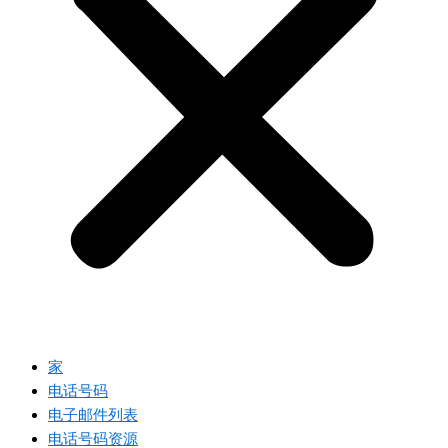
家
电话号码
电子邮件列表
电话号码资源