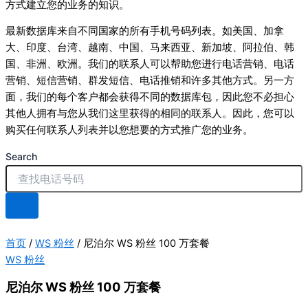
方式建立您的业务的知识。
最新数据库来自不同国家的所有手机号码列表。如美国、加拿
大、印度、台湾、越南、中国、马来西亚、新加坡、阿拉伯、韩
国、非洲、欧洲。我们的联系人可以帮助您进行电话营销、电话
营销、短信营销、群发短信、电话推销和许多其他方式。另一方
面，我们的每个客户都会获得不同的数据库包，因此您不必担心
其他人拥有与您从我们这里获得的相同的联系人。因此，您可以
购买任何联系人列表并以您想要的方式推广您的业务。
Search
首页
/
WS 粉丝
/ 尼泊尔 WS 粉丝 100 万套餐
WS 粉丝
尼泊尔 WS 粉丝 100 万套餐