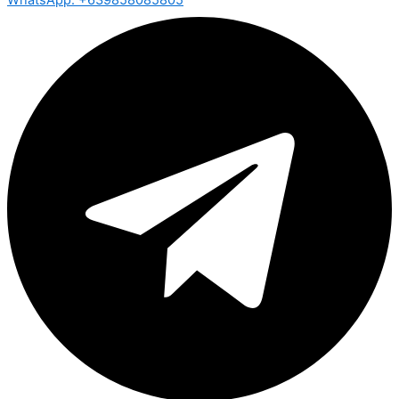
WhatsApp: +639858085805