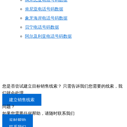
纳米比亚电话号码数据
肯尼亚电话号码数据
象牙海岸电话号码数据
贝宁电话号码数据
阿尔及利亚电话号码数据
您是否尝试建立目标销售线索？ 只需告诉我们您需要的线索，我
们就会处理
建立销售线索
问题？
如果您需要任何帮助，请随时联系我们
实时帮助