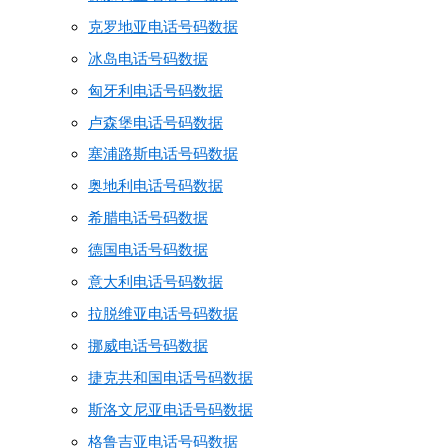
克罗地亚电话号码数据
冰岛电话号码数据
匈牙利电话号码数据
卢森堡电话号码数据
塞浦路斯电话号码数据
奥地利电话号码数据
希腊电话号码数据
德国电话号码数据
意大利电话号码数据
拉脱维亚电话号码数据
挪威电话号码数据
捷克共和国电话号码数据
斯洛文尼亚电话号码数据
格鲁吉亚电话号码数据