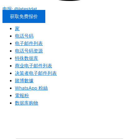
电报: @latestdat
获取免费报价
家
电话号码
电子邮件列表
电话号码资源
特殊数据库
商业电子邮件列表
决策者电子邮件列表
賭博數據
WhatsApp 粉絲
電報粉
数据库购物