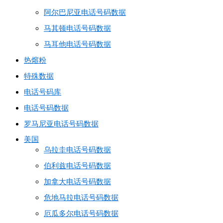
阿尔巴尼亚电话号码数据
马其顿电话号码数据
马耳他电话号码数据
热熔粉
特殊数据
电话号码库
电话号码数据
罗马尼亚电话号码数据
美国
乌拉圭电话号码数据
伯利兹电话号码数据
加拿大电话号码数据
危地马拉电话号码数据
厄瓜多尔电话号码数据