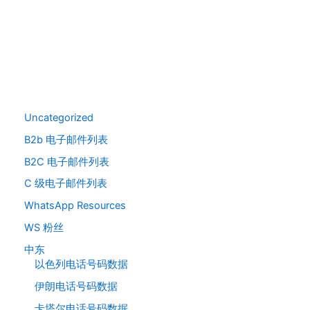
Uncategorized
B2b 电子邮件列表
B2C 电子邮件列表
C 级电子邮件列表
WhatsApp Resources
WS 粉丝
中东
以色列电话号码数据
伊朗电话号码数据
卡塔尔电话号码数据