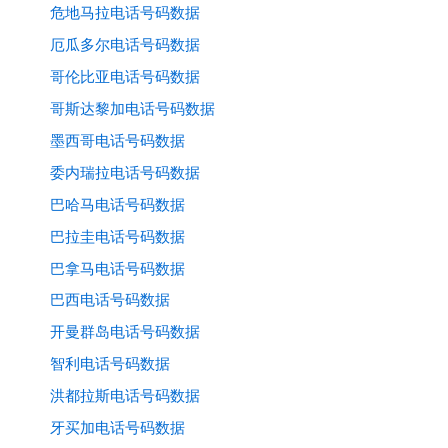
危地马拉电话号码数据
厄瓜多尔电话号码数据
哥伦比亚电话号码数据
哥斯达黎加电话号码数据
墨西哥电话号码数据
委内瑞拉电话号码数据
巴哈马电话号码数据
巴拉圭电话号码数据
巴拿马电话号码数据
巴西电话号码数据
开曼群岛电话号码数据
智利电话号码数据
洪都拉斯电话号码数据
牙买加电话号码数据