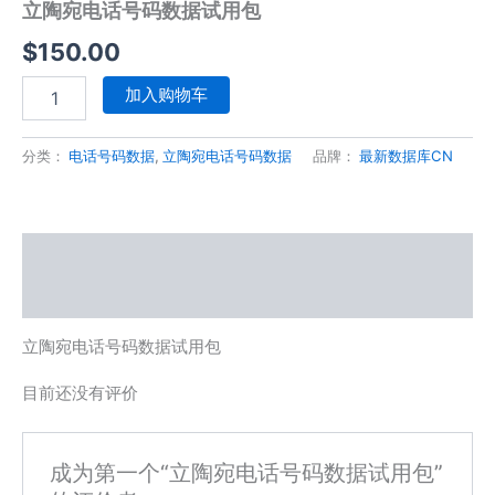
立陶宛电话号码数据试用包
码
数
$
150.00
据
试
加入购物车
用
包
数
分类：
电话号码数据
,
立陶宛电话号码数据
品牌：
最新数据库CN
量
描述
用户评价 (0)
立陶宛电话号码数据试用包
目前还没有评价
成为第一个“立陶宛电话号码数据试用包”