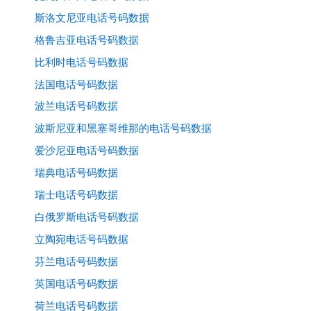
斯洛文尼亚电话号码数据
格鲁吉亚电话号码数据
比利时电话号码数据
法国电话号码数据
波兰电话号码数据
波斯尼亚和黑塞哥维那的电话号码数据
爱沙尼亚电话号码数据
瑞典电话号码数据
瑞士电话号码数据
白俄罗斯电话号码数据
立陶宛电话号码数据
芬兰电话号码数据
英国电话号码数据
荷兰电话号码数据