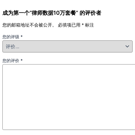
成为第一个“律师数据10万套餐” 的评价者
您的邮箱地址不会被公开。
必填项已用
*
标注
您的评级
*
您的评价
*