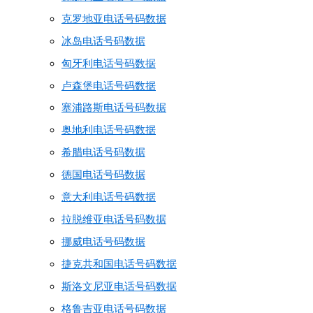
克罗地亚电话号码数据
冰岛电话号码数据
匈牙利电话号码数据
卢森堡电话号码数据
塞浦路斯电话号码数据
奥地利电话号码数据
希腊电话号码数据
德国电话号码数据
意大利电话号码数据
拉脱维亚电话号码数据
挪威电话号码数据
捷克共和国电话号码数据
斯洛文尼亚电话号码数据
格鲁吉亚电话号码数据