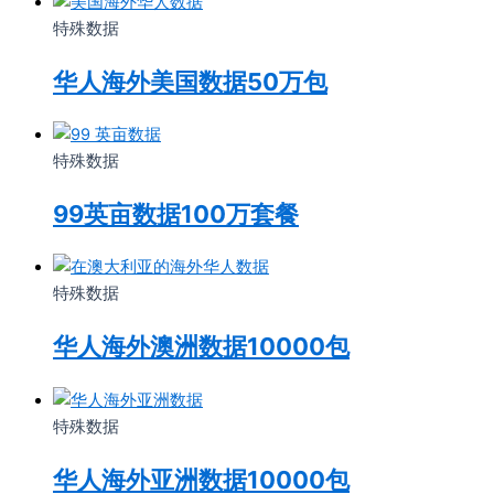
特殊数据
华人海外美国数据50万包
特殊数据
99英亩数据100万套餐
特殊数据
华人海外澳洲数据10000包
特殊数据
华人海外亚洲数据10000包