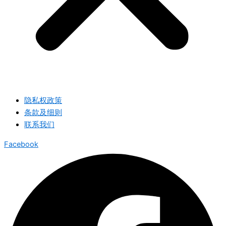
隐私权政策
条款及细则
联系我们
Facebook