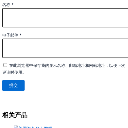
名称
*
电子邮件
*
在此浏览器中保存我的显示名称、邮箱地址和网站地址，以便下次
评论时使用。
相关产品