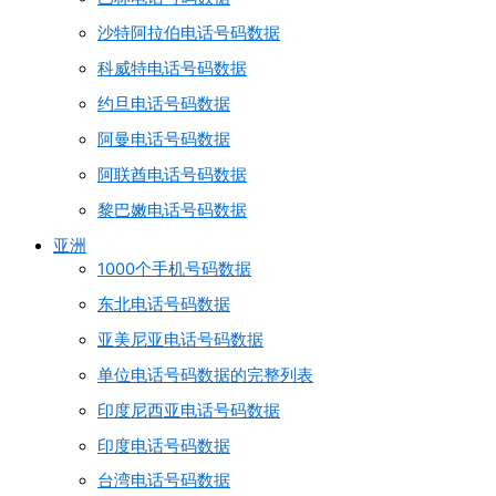
沙特阿拉伯电话号码数据
科威特电话号码数据
约旦电话号码数据
阿曼电话号码数据
阿联酋电话号码数据
黎巴嫩电话号码数据
亚洲
1000个手机号码数据
东北电话号码数据
亚美尼亚电话号码数据
单位电话号码数据的完整列表
印度尼西亚电话号码数据
印度电话号码数据
台湾电话号码数据