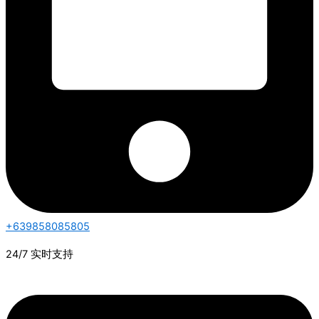
+639858085805
24/7 实时支持