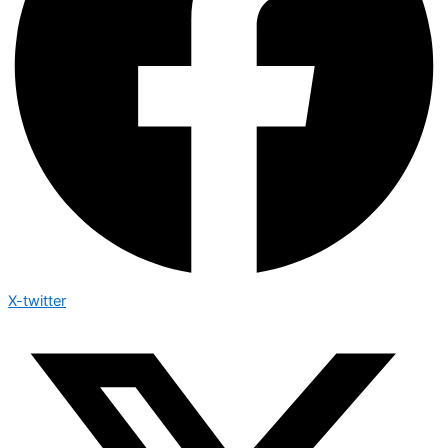
X-twitter