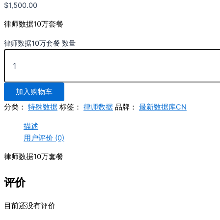
$
1,500.00
律师数据10万套餐
律师数据10万套餐 数量
加入购物车
分类：
特殊数据
标签：
律师数据
品牌：
最新数据库CN
描述
用户评价 (0)
律师数据10万套餐
评价
目前还没有评价