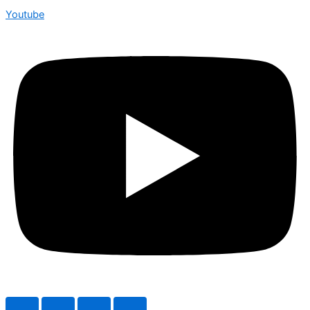
Youtube