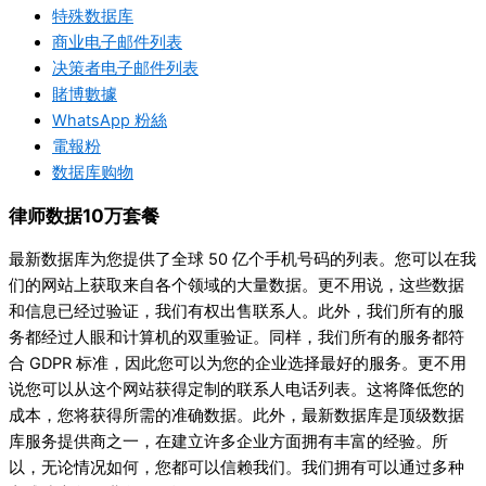
特殊数据库
商业电子邮件列表
决策者电子邮件列表
賭博數據
WhatsApp 粉絲
電報粉
数据库购物
律师数据10万套餐
最新数据库为您提供了全球 50 亿个手机号码的列表。您可以在我
们的网站上获取来自各个领域的大量数据。更不用说，这些数据
和信息已经过验证，我们有权出售联系人。此外，我们所有的服
务都经过人眼和计算机的双重验证。同样，我们所有的服务都符
合 GDPR 标准，因此您可以为您的企业选择最好的服务。更不用
说您可以从这个网站获得定制的联系人电话列表。这将降低您的
成本，您将获得所需的准确数据。此外，最新数据库是顶级数据
库服务提供商之一，在建立许多企业方面拥有丰富的经验。所
以，无论情况如何，您都可以信赖我们。我们拥有可以通过多种