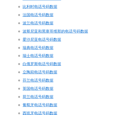
比利时电话号码数据
法国电话号码数据
波兰电话号码数据
波斯尼亚和黑塞哥维那的电话号码数据
爱沙尼亚电话号码数据
瑞典电话号码数据
瑞士电话号码数据
白俄罗斯电话号码数据
立陶宛电话号码数据
芬兰电话号码数据
英国电话号码数据
荷兰电话号码数据
葡萄牙电话号码数据
西班牙电话号码数据