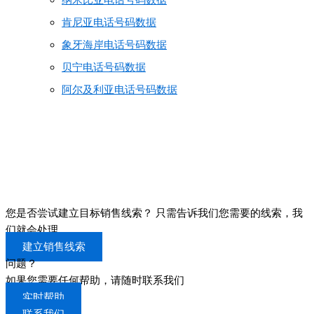
纳米比亚电话号码数据
肯尼亚电话号码数据
象牙海岸电话号码数据
贝宁电话号码数据
阿尔及利亚电话号码数据
您是否尝试建立目标销售线索？ 只需告诉我们您需要的线索，我
们就会处理
建立销售线索
问题？
如果您需要任何帮助，请随时联系我们
实时帮助