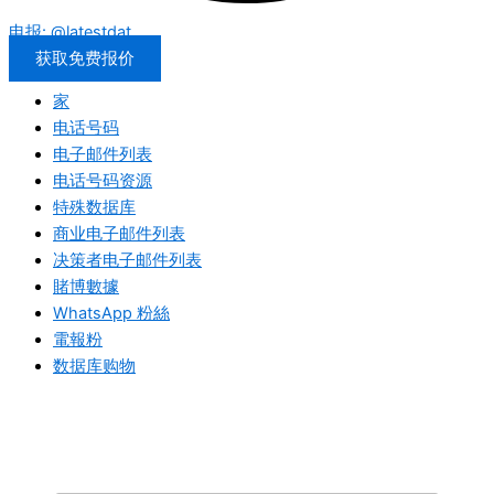
电报: @latestdat
获取免费报价
家
电话号码
电子邮件列表
电话号码资源
特殊数据库
商业电子邮件列表
决策者电子邮件列表
賭博數據
WhatsApp 粉絲
電報粉
数据库购物