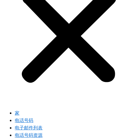
家
电话号码
电子邮件列表
电话号码资源