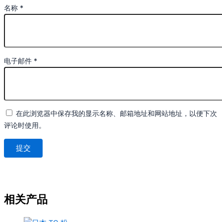
名称
*
电子邮件
*
在此浏览器中保存我的显示名称、邮箱地址和网站地址，以便下次
评论时使用。
相关产品