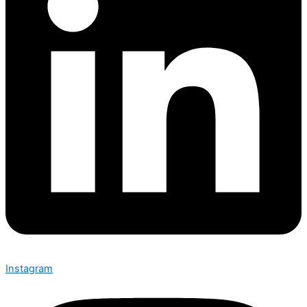
Instagram