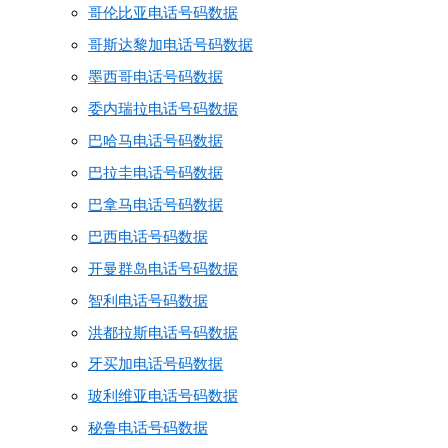
哥伦比亚电话号码数据
哥斯达黎加电话号码数据
墨西哥电话号码数据
委内瑞拉电话号码数据
巴哈马电话号码数据
巴拉圭电话号码数据
巴拿马电话号码数据
巴西电话号码数据
开曼群岛电话号码数据
智利电话号码数据
洪都拉斯电话号码数据
牙买加电话号码数据
玻利维亚电话号码数据
秘鲁电话号码数据