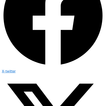
X-twitter