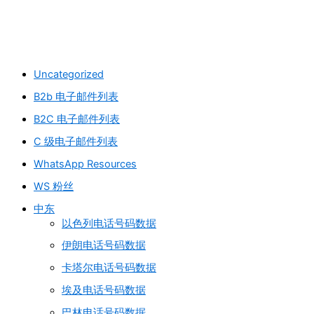
Uncategorized
B2b 电子邮件列表
B2C 电子邮件列表
C 级电子邮件列表
WhatsApp Resources
WS 粉丝
中东
以色列电话号码数据
伊朗电话号码数据
卡塔尔电话号码数据
埃及电话号码数据
巴林电话号码数据