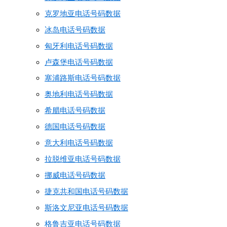
克罗地亚电话号码数据
冰岛电话号码数据
匈牙利电话号码数据
卢森堡电话号码数据
塞浦路斯电话号码数据
奥地利电话号码数据
希腊电话号码数据
德国电话号码数据
意大利电话号码数据
拉脱维亚电话号码数据
挪威电话号码数据
捷克共和国电话号码数据
斯洛文尼亚电话号码数据
格鲁吉亚电话号码数据