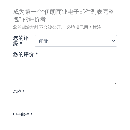
成为第一个“伊朗商业电子邮件列表完整
包” 的评价者
您的邮箱地址不会被公开。
必填项已用
*
标注
您的评
级
*
您的评价
*
名称
*
电子邮件
*