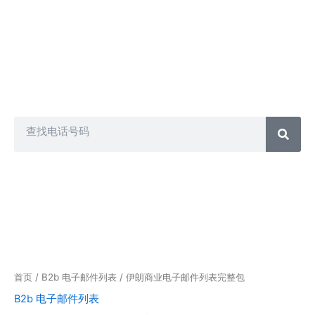
电话营销、短信营销、群发短信、电话推销和许多其他方式。
另一方面，我们的每个客户都会获得不同的数据库包，因此您
不必担心其他人拥有与您从我们这里获得的相同的联系人。因
此，您可以购买任何联系人列表并以您想要的方式推广您的业
务。
Search
伊
朗
商
首页
/
B2b 电子邮件列表
/ 伊朗商业电子邮件列表完整包
业
电
B2b 电子邮件列表
子