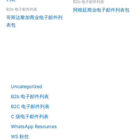
B2b 电子邮件列表
B2b 电子邮件列表
阿根廷商业电子邮件列表包
哥斯达黎加商业电子邮件列
表包
Uncategorized
B2b 电子邮件列表
B2C 电子邮件列表
C 级电子邮件列表
WhatsApp Resources
WS 粉丝