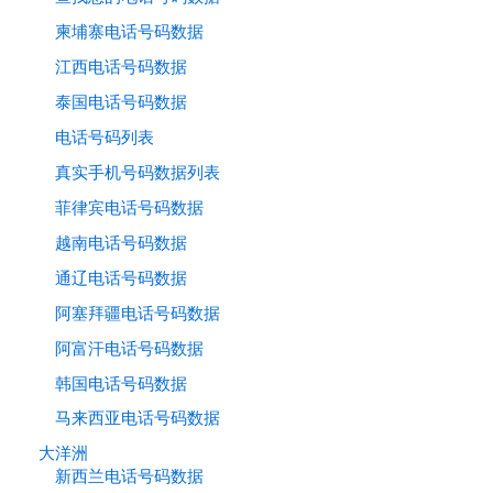
柬埔寨电话号码数据
江西电话号码数据
泰国电话号码数据
电话号码列表
真实手机号码数据列表
菲律宾电话号码数据
越南电话号码数据
通辽电话号码数据
阿塞拜疆电话号码数据
阿富汗电话号码数据
韩国电话号码数据
马来西亚电话号码数据
大洋洲
新西兰电话号码数据