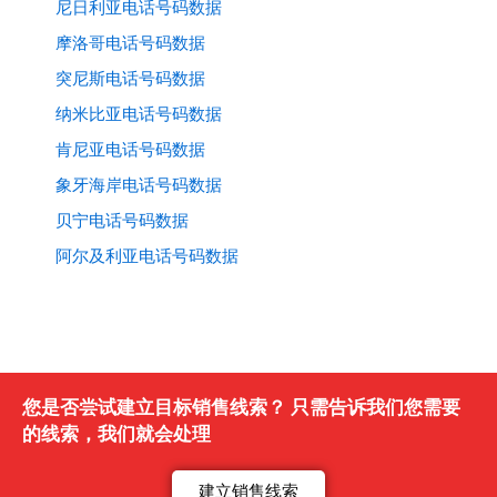
尼日利亚电话号码数据
摩洛哥电话号码数据
突尼斯电话号码数据
纳米比亚电话号码数据
肯尼亚电话号码数据
象牙海岸电话号码数据
贝宁电话号码数据
阿尔及利亚电话号码数据
您是否尝试建立目标销售线索？ 只需告诉我们您需要
的线索，我们就会处理
建立销售线索