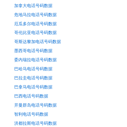
加拿大电话号码数据
危地马拉电话号码数据
厄瓜多尔电话号码数据
哥伦比亚电话号码数据
哥斯达黎加电话号码数据
墨西哥电话号码数据
委内瑞拉电话号码数据
巴哈马电话号码数据
巴拉圭电话号码数据
巴拿马电话号码数据
巴西电话号码数据
开曼群岛电话号码数据
智利电话号码数据
洪都拉斯电话号码数据