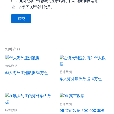
在此浏览器中保存我的显示名称、邮箱地址和网站地
址，以便下次评论时使用。
相关产品
特殊数据
特殊数据
华人海外亚洲数据50万包
华人海外澳洲数据10万包
特殊数据
特殊数据
99 英亩数据 500,000 套餐