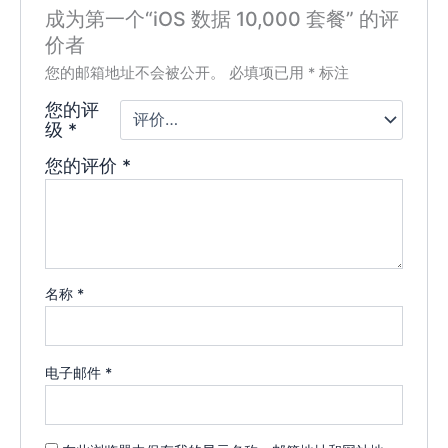
成为第一个“iOS 数据 10,000 套餐” 的评
价者
您的邮箱地址不会被公开。
必填项已用
*
标注
您的评
级
*
您的评价
*
名称
*
电子邮件
*