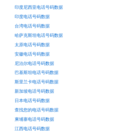
印度尼西亚电话号码数据
印度电话号码数据
台湾电话号码数据
哈萨克斯坦电话号码数据
太原电话号码数据
安徽电话号码数据
尼泊尔电话号码数据
巴基斯坦电话号码数据
斯里兰卡电话号码数据
新加坡电话号码数据
日本电话号码数据
查找您的电话号码数据
柬埔寨电话号码数据
江西电话号码数据