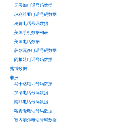
牙买加电话号码数据
玻利维亚电话号码数据
秘鲁电话号码数据
美国手机数据列表
美国电话数据
萨尔瓦多电话号码数据
阿根廷电话号码数据
赌博数据
非洲
乌干达电话号码数据
加纳电话号码数据
南非电话号码数据
喀麦隆电话号码数据
塞内加尔电话号码数据