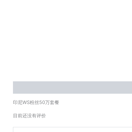
描述
用户评价 (0)
印尼WS粉丝50万套餐
目前还没有评价