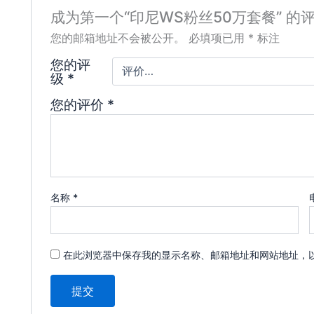
成为第一个“印尼WS粉丝50万套餐” 的
您的邮箱地址不会被公开。
必填项已用
*
标注
您的评
级
*
您的评价
*
名称
*
在此浏览器中保存我的显示名称、邮箱地址和网站地址，