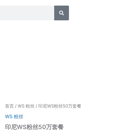
印
首页
/
WS 粉丝
/ 印尼WS粉丝50万套餐
尼
WS 粉丝
WS
粉
印尼WS粉丝50万套餐
丝