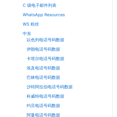
C 级电子邮件列表
WhatsApp Resources
WS 粉丝
中东
以色列电话号码数据
伊朗电话号码数据
卡塔尔电话号码数据
埃及电话号码数据
巴林电话号码数据
沙特阿拉伯电话号码数据
科威特电话号码数据
约旦电话号码数据
阿曼电话号码数据