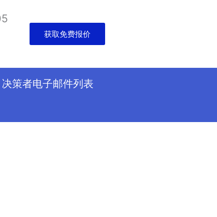
05
获取免费报价
决策者电子邮件列表