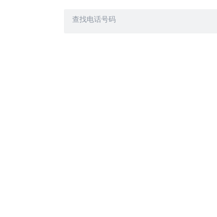
何，您都可以信
Search
大、印度、台
欧洲。我们的联
信、电话推销和
据库包，因此您
此，您可以购买