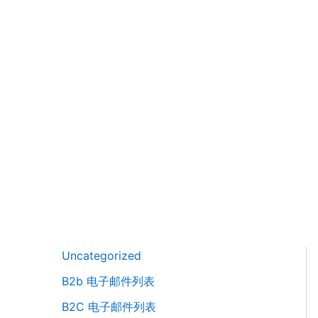
一，在建立许多企业方面拥有丰富的经验。所以，无论情况如
赖我们。我们拥有可以通过多种方式建立您的业务的知识。
最新数据库来自不同国家的所有手机号码列表。如美国、加拿
湾、越南、中国、马来西亚、新加坡、阿拉伯、韩国、非洲、
系人可以帮助您进行电话营销、电话营销、短信营销、群发短
许多其他方式。另一方面，我们的每个客户都会获得不同的数
不必担心其他人拥有与您从我们这里获得的相同的联系人。因
任何联系人列表并以您想要的方式推广您的业务。
Uncategorized
B2b 电子邮件列表
B2C 电子邮件列表