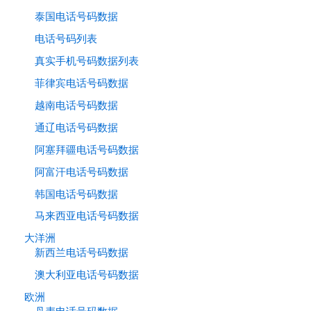
泰国电话号码数据
电话号码列表
真实手机号码数据列表
菲律宾电话号码数据
越南电话号码数据
通辽电话号码数据
阿塞拜疆电话号码数据
阿富汗电话号码数据
韩国电话号码数据
马来西亚电话号码数据
大洋洲
新西兰电话号码数据
澳大利亚电话号码数据
欧洲