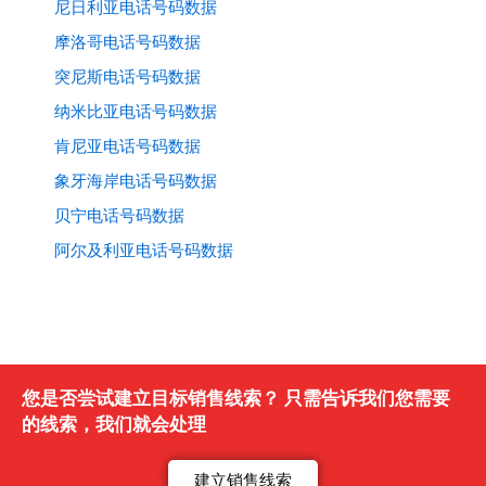
尼日利亚电话号码数据
摩洛哥电话号码数据
突尼斯电话号码数据
纳米比亚电话号码数据
肯尼亚电话号码数据
象牙海岸电话号码数据
贝宁电话号码数据
阿尔及利亚电话号码数据
您是否尝试建立目标销售线索？ 只需告诉我们您需要
的线索，我们就会处理
建立销售线索