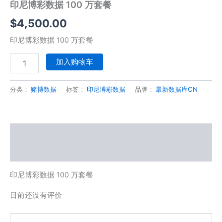
印尼博彩数据 100 万套餐
100
万
$
4,500.00
套
餐
印尼博彩数据 100 万套餐
数
量
加入购物车
分类：
赌博数据
标签：
印尼博彩数据
品牌：
最新数据库CN
描述
用户评价 (0)
印尼博彩数据 100 万套餐
目前还没有评价