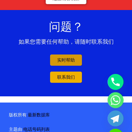
问题？
如果您需要任何帮助，请随时联系我们
实时帮助
联系我们
版权所有
最新数据库
主题由
电话号码列表