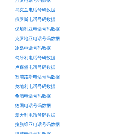
丹麦电话号码数据
乌克兰电话号码数据
俄罗斯电话号码数据
保加利亚电话号码数据
克罗地亚电话号码数据
冰岛电话号码数据
匈牙利电话号码数据
卢森堡电话号码数据
塞浦路斯电话号码数据
奥地利电话号码数据
希腊电话号码数据
德国电话号码数据
意大利电话号码数据
拉脱维亚电话号码数据