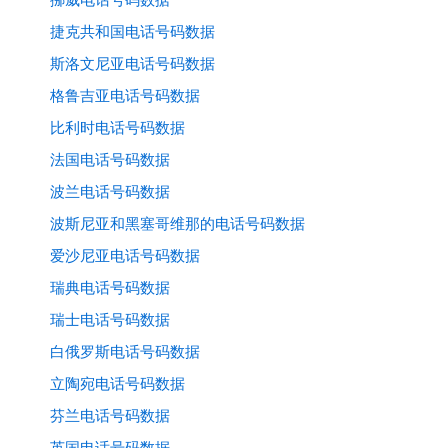
挪威电话号码数据
捷克共和国电话号码数据
斯洛文尼亚电话号码数据
格鲁吉亚电话号码数据
比利时电话号码数据
法国电话号码数据
波兰电话号码数据
波斯尼亚和黑塞哥维那的电话号码数据
爱沙尼亚电话号码数据
瑞典电话号码数据
瑞士电话号码数据
白俄罗斯电话号码数据
立陶宛电话号码数据
芬兰电话号码数据
英国电话号码数据