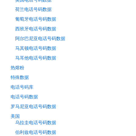
荷兰电话号码数据
葡萄牙电话号码数据
西班牙电话号码数据
阿尔巴尼亚电话号码数据
马其顿电话号码数据
马耳他电话号码数据
热熔粉
特殊数据
电话号码库
电话号码数据
罗马尼亚电话号码数据
美国
乌拉圭电话号码数据
伯利兹电话号码数据