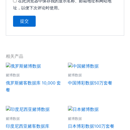
在此浏览器中保存我的显示名称、邮箱地址和网站地
址，以便下次评论时使用。
相关产品
赌博数据
赌博数据
俄罗斯赌客数据库 10,000 套
中国博彩数据50万套餐
餐
赌博数据
赌博数据
印度尼西亚赌客数据库
日本博彩数据100万套餐