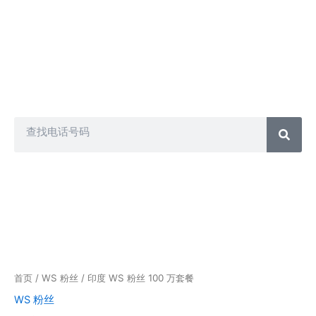
电话营销、短信营销、群发短信、电话推销和许多其他方式。
另一方面，我们的每个客户都会获得不同的数据库包，因此您
不必担心其他人拥有与您从我们这里获得的相同的联系人。因
此，您可以购买任何联系人列表并以您想要的方式推广您的业
务。
Search
印
度
WS
首页
/
WS 粉丝
/ 印度 WS 粉丝 100 万套餐
粉
丝
WS 粉丝
100