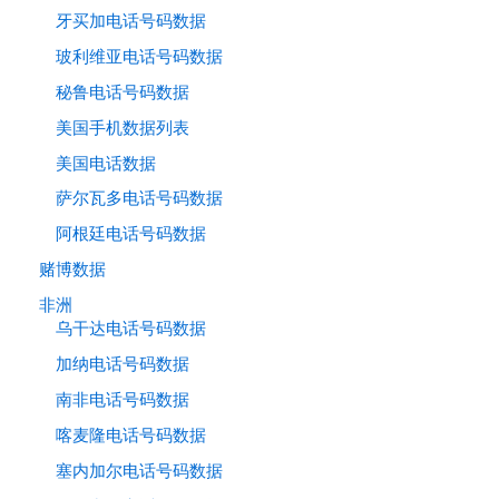
牙买加电话号码数据
玻利维亚电话号码数据
秘鲁电话号码数据
美国手机数据列表
美国电话数据
萨尔瓦多电话号码数据
阿根廷电话号码数据
赌博数据
非洲
乌干达电话号码数据
加纳电话号码数据
南非电话号码数据
喀麦隆电话号码数据
塞内加尔电话号码数据