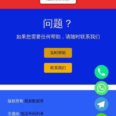
问题？
如果您需要任何帮助，请随时联系我们
实时帮助
联系我们
版权所有
最新数据库
主题由
电话号码列表