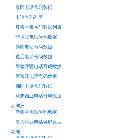
泰国电话号码数据
电话号码列表
真实手机号码数据列表
菲律宾电话号码数据
越南电话号码数据
通辽电话号码数据
阿塞拜疆电话号码数据
阿富汗电话号码数据
韩国电话号码数据
马来西亚电话号码数据
大洋洲
新西兰电话号码数据
澳大利亚电话号码数据
欧洲