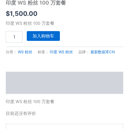
印度 WS 粉丝 100 万套餐
万
套
$
1,500.00
餐
数
印度 WS 粉丝 100 万套餐
量
加入购物车
分类：
WS 粉丝
标签：
印度 WS 粉丝
品牌：
最新数据库CN
描述
用户评价 (0)
印度 WS 粉丝 100 万套餐
目前还没有评价