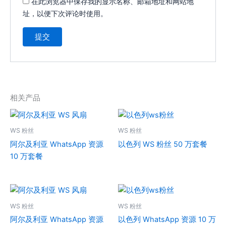
在此浏览器中保存我的显示名称、邮箱地址和网站地
址，以便下次评论时使用。
相关产品
WS 粉丝
WS 粉丝
阿尔及利亚 WhatsApp 资源
以色列 WS 粉丝 50 万套餐
10 万套餐
WS 粉丝
WS 粉丝
阿尔及利亚 WhatsApp 资源
以色列 WhatsApp 资源 10 万