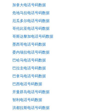
加拿大电话号码数据
危地马拉电话号码数据
厄瓜多尔电话号码数据
哥伦比亚电话号码数据
哥斯达黎加电话号码数据
墨西哥电话号码数据
委内瑞拉电话号码数据
巴哈马电话号码数据
巴拉圭电话号码数据
巴拿马电话号码数据
巴西电话号码数据
开曼群岛电话号码数据
智利电话号码数据
洪都拉斯电话号码数据