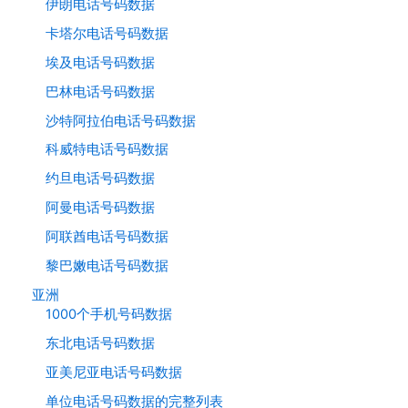
伊朗电话号码数据
卡塔尔电话号码数据
埃及电话号码数据
巴林电话号码数据
沙特阿拉伯电话号码数据
科威特电话号码数据
约旦电话号码数据
阿曼电话号码数据
阿联酋电话号码数据
黎巴嫩电话号码数据
亚洲
1000个手机号码数据
东北电话号码数据
亚美尼亚电话号码数据
单位电话号码数据的完整列表