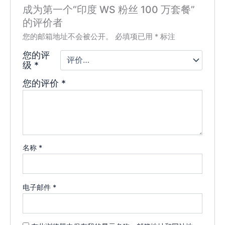
成为第一个“印度 WS 粉丝 100 万套餐”
的评价者
您的邮箱地址不会被公开。
必填项已用
*
标注
您的评
级
*
您的评价
*
名称
*
电子邮件
*