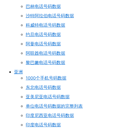
巴林电话号码数据
沙特阿拉伯电话号码数据
科威特电话号码数据
约旦电话号码数据
阿曼电话号码数据
阿联酋电话号码数据
黎巴嫩电话号码数据
亚洲
1000个手机号码数据
东北电话号码数据
亚美尼亚电话号码数据
单位电话号码数据的完整列表
印度尼西亚电话号码数据
印度电话号码数据