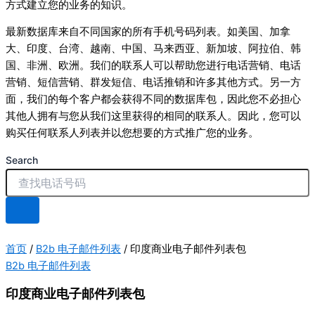
方式建立您的业务的知识。
最新数据库来自不同国家的所有手机号码列表。如美国、加拿
大、印度、台湾、越南、中国、马来西亚、新加坡、阿拉伯、韩
国、非洲、欧洲。我们的联系人可以帮助您进行电话营销、电话
营销、短信营销、群发短信、电话推销和许多其他方式。另一方
面，我们的每个客户都会获得不同的数据库包，因此您不必担心
其他人拥有与您从我们这里获得的相同的联系人。因此，您可以
购买任何联系人列表并以您想要的方式推广您的业务。
Search
首页
/
B2b 电子邮件列表
/ 印度商业电子邮件列表包
B2b 电子邮件列表
印度商业电子邮件列表包