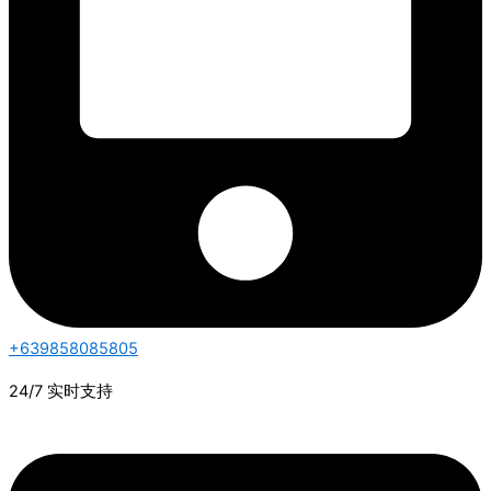
+639858085805
24/7 实时支持