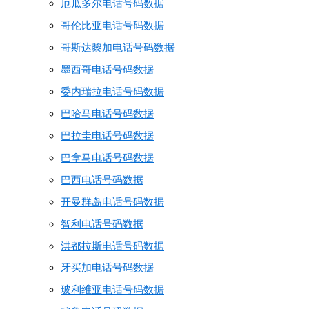
厄瓜多尔电话号码数据
哥伦比亚电话号码数据
哥斯达黎加电话号码数据
墨西哥电话号码数据
委内瑞拉电话号码数据
巴哈马电话号码数据
巴拉圭电话号码数据
巴拿马电话号码数据
巴西电话号码数据
开曼群岛电话号码数据
智利电话号码数据
洪都拉斯电话号码数据
牙买加电话号码数据
玻利维亚电话号码数据