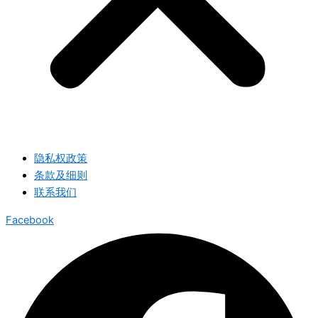
隐私权政策
条款及细则
联系我们
Facebook