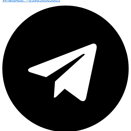
WhatsApp: +639858085805