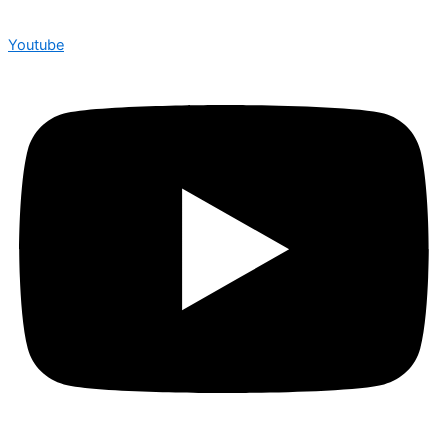
Youtube