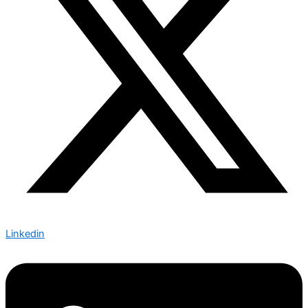
Linkedin