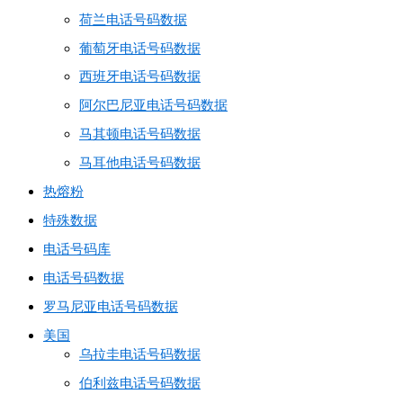
荷兰电话号码数据
葡萄牙电话号码数据
西班牙电话号码数据
阿尔巴尼亚电话号码数据
马其顿电话号码数据
马耳他电话号码数据
热熔粉
特殊数据
电话号码库
电话号码数据
罗马尼亚电话号码数据
美国
乌拉圭电话号码数据
伯利兹电话号码数据