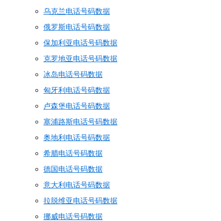
乌克兰电话号码数据
俄罗斯电话号码数据
保加利亚电话号码数据
克罗地亚电话号码数据
冰岛电话号码数据
匈牙利电话号码数据
卢森堡电话号码数据
塞浦路斯电话号码数据
奥地利电话号码数据
希腊电话号码数据
德国电话号码数据
意大利电话号码数据
拉脱维亚电话号码数据
挪威电话号码数据