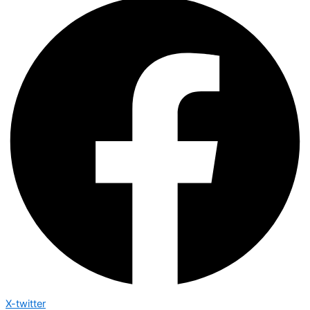
X-twitter