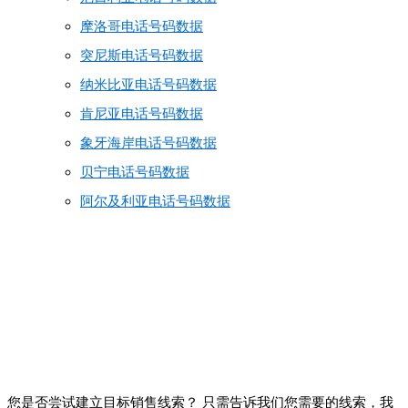
摩洛哥电话号码数据
突尼斯电话号码数据
纳米比亚电话号码数据
肯尼亚电话号码数据
象牙海岸电话号码数据
贝宁电话号码数据
阿尔及利亚电话号码数据
您是否尝试建立目标销售线索？ 只需告诉我们您需要的线索，我