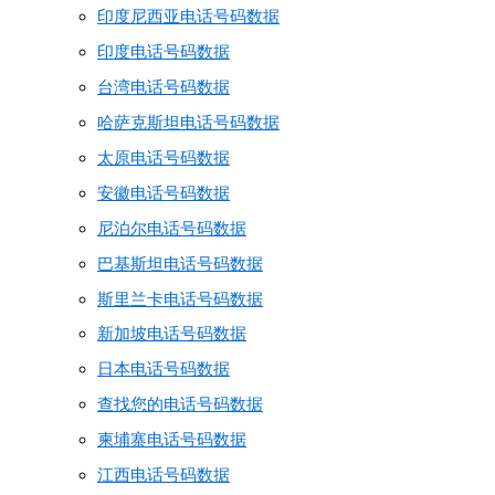
印度尼西亚电话号码数据
印度电话号码数据
台湾电话号码数据
哈萨克斯坦电话号码数据
太原电话号码数据
安徽电话号码数据
尼泊尔电话号码数据
巴基斯坦电话号码数据
斯里兰卡电话号码数据
新加坡电话号码数据
日本电话号码数据
查找您的电话号码数据
柬埔寨电话号码数据
江西电话号码数据