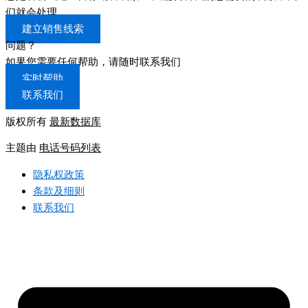
们就会处理
建立销售线索
问题？
如果您需要任何帮助，请随时联系我们
实时帮助
联系我们
版权所有
最新数据库
主题由
电话号码列表
隐私权政策
条款及细则
联系我们