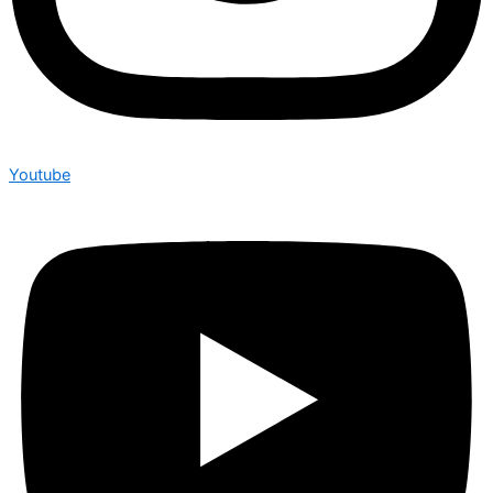
Youtube