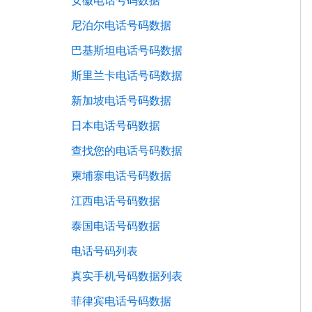
安徽电话号码数据
尼泊尔电话号码数据
巴基斯坦电话号码数据
斯里兰卡电话号码数据
新加坡电话号码数据
日本电话号码数据
查找您的电话号码数据
柬埔寨电话号码数据
江西电话号码数据
泰国电话号码数据
电话号码列表
真实手机号码数据列表
菲律宾电话号码数据