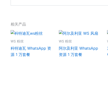
相关产品
WS 粉丝
WS 粉丝
科特迪瓦 WhatsApp 资
阿尔及利亚 WhatsApp
源 1 万套餐
资源 1 万套餐