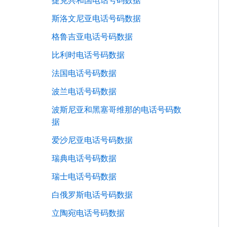
捷克共和国电话号码数据
斯洛文尼亚电话号码数据
格鲁吉亚电话号码数据
比利时电话号码数据
法国电话号码数据
波兰电话号码数据
波斯尼亚和黑塞哥维那的电话号码数
据
爱沙尼亚电话号码数据
瑞典电话号码数据
瑞士电话号码数据
白俄罗斯电话号码数据
立陶宛电话号码数据