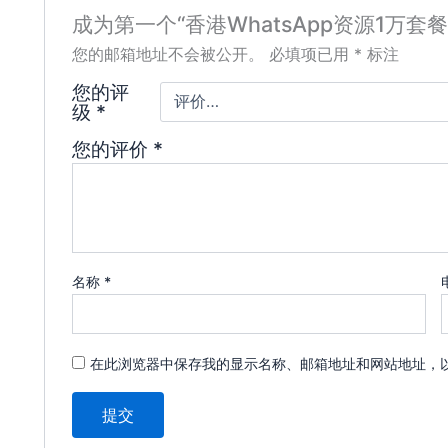
成为第一个“香港WhatsApp资源1万套餐
您的邮箱地址不会被公开。
必填项已用
*
标注
您的评
级
*
您的评价
*
名称
*
在此浏览器中保存我的显示名称、邮箱地址和网站地址，