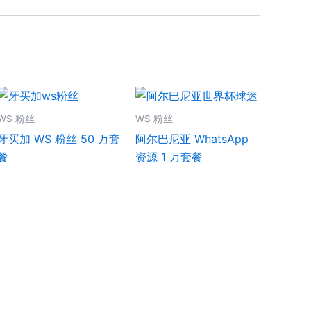
WS 粉丝
WS 粉丝
牙买加 WS 粉丝 50 万套
阿尔巴尼亚 WhatsApp
餐
资源 1 万套餐