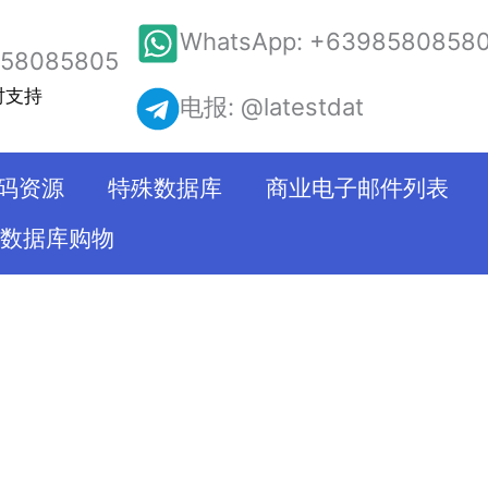
WhatsApp: +6398580858
58085805
实时支持
电报: @latestdat
码资源
特殊数据库
商业电子邮件列表
数据库购物
在我们的网站上
经过验证，我们
的双重验证。同
企业选择最好的服
这将降低您的成
库服务提供商之