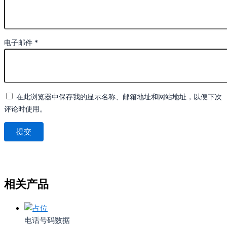
电子邮件
*
在此浏览器中保存我的显示名称、邮箱地址和网站地址，以便下次
评论时使用。
相关产品
电话号码数据