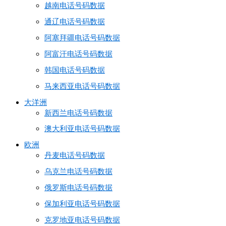
越南电话号码数据
通辽电话号码数据
阿塞拜疆电话号码数据
阿富汗电话号码数据
韩国电话号码数据
马来西亚电话号码数据
大洋洲
新西兰电话号码数据
澳大利亚电话号码数据
欧洲
丹麦电话号码数据
乌克兰电话号码数据
俄罗斯电话号码数据
保加利亚电话号码数据
克罗地亚电话号码数据