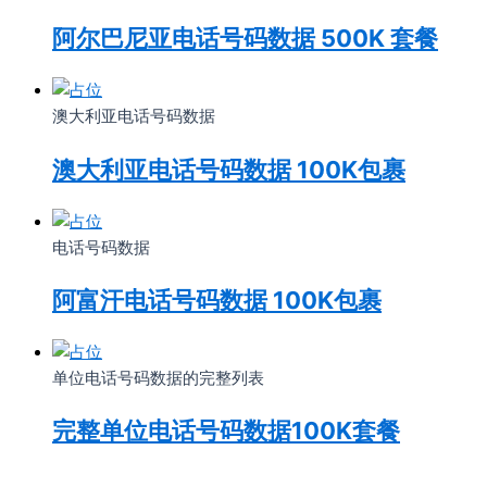
阿尔巴尼亚电话号码数据 500K 套餐
澳大利亚电话号码数据
澳大利亚电话号码数据 100K包裹
电话号码数据
阿富汗电话号码数据 100K包裹
单位电话号码数据的完整列表
完整单位电话号码数据100K套餐