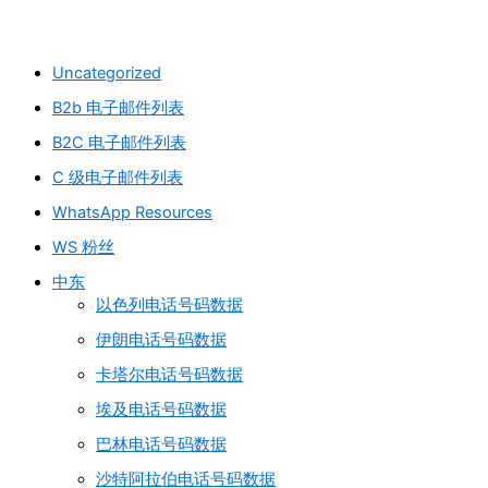
Uncategorized
B2b 电子邮件列表
B2C 电子邮件列表
C 级电子邮件列表
WhatsApp Resources
WS 粉丝
中东
以色列电话号码数据
伊朗电话号码数据
卡塔尔电话号码数据
埃及电话号码数据
巴林电话号码数据
沙特阿拉伯电话号码数据