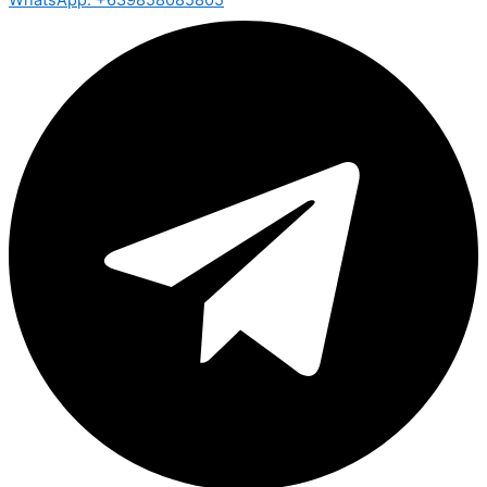
WhatsApp: +639858085805