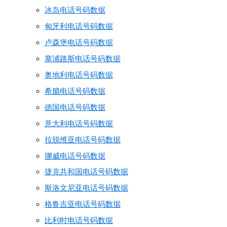
冰岛电话号码数据
匈牙利电话号码数据
卢森堡电话号码数据
塞浦路斯电话号码数据
奥地利电话号码数据
希腊电话号码数据
德国电话号码数据
意大利电话号码数据
拉脱维亚电话号码数据
挪威电话号码数据
捷克共和国电话号码数据
斯洛文尼亚电话号码数据
格鲁吉亚电话号码数据
比利时电话号码数据