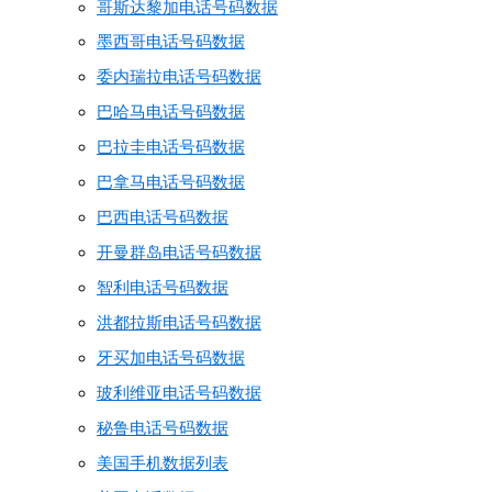
哥斯达黎加电话号码数据
墨西哥电话号码数据
委内瑞拉电话号码数据
巴哈马电话号码数据
巴拉圭电话号码数据
巴拿马电话号码数据
巴西电话号码数据
开曼群岛电话号码数据
智利电话号码数据
洪都拉斯电话号码数据
牙买加电话号码数据
玻利维亚电话号码数据
秘鲁电话号码数据
美国手机数据列表