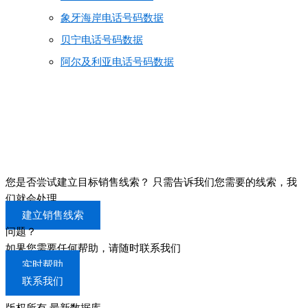
象牙海岸电话号码数据
贝宁电话号码数据
阿尔及利亚电话号码数据
您是否尝试建立目标销售线索？ 只需告诉我们您需要的线索，我
们就会处理
建立销售线索
问题？
如果您需要任何帮助，请随时联系我们
实时帮助
联系我们
版权所有
最新数据库