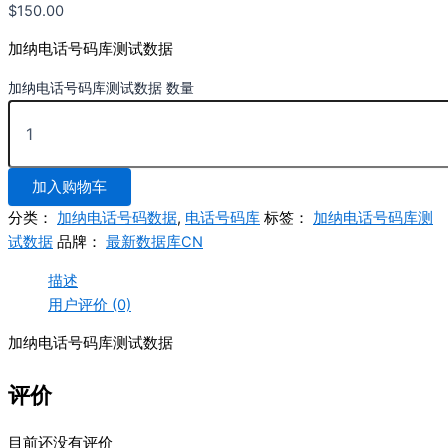
$
150.00
加纳电话号码库测试数据
加纳电话号码库测试数据 数量
加入购物车
分类：
加纳电话号码数据
,
电话号码库
标签：
加纳电话号码库测
试数据
品牌：
最新数据库CN
描述
用户评价 (0)
加纳电话号码库测试数据
评价
目前还没有评价