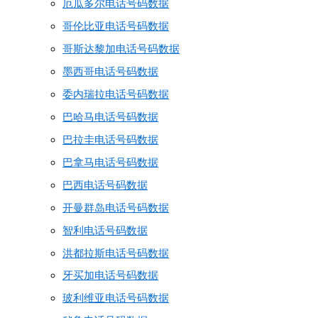
厄瓜多尔电话号码数据
哥伦比亚电话号码数据
哥斯达黎加电话号码数据
墨西哥电话号码数据
委内瑞拉电话号码数据
巴哈马电话号码数据
巴拉圭电话号码数据
巴拿马电话号码数据
巴西电话号码数据
开曼群岛电话号码数据
智利电话号码数据
洪都拉斯电话号码数据
牙买加电话号码数据
玻利维亚电话号码数据