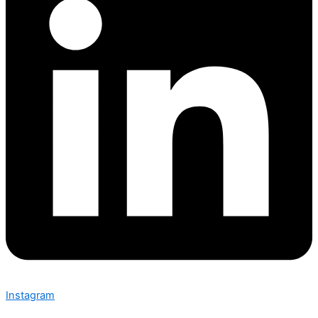
Instagram