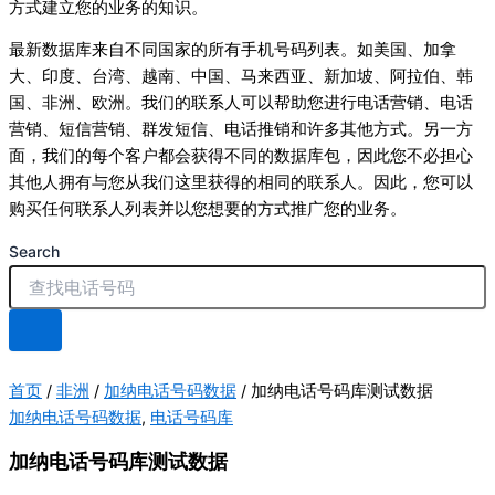
方式建立您的业务的知识。
最新数据库来自不同国家的所有手机号码列表。如美国、加拿
大、印度、台湾、越南、中国、马来西亚、新加坡、阿拉伯、韩
国、非洲、欧洲。我们的联系人可以帮助您进行电话营销、电话
营销、短信营销、群发短信、电话推销和许多其他方式。另一方
面，我们的每个客户都会获得不同的数据库包，因此您不必担心
其他人拥有与您从我们这里获得的相同的联系人。因此，您可以
购买任何联系人列表并以您想要的方式推广您的业务。
Search
首页
/
非洲
/
加纳电话号码数据
/ 加纳电话号码库测试数据
加纳电话号码数据
,
电话号码库
加纳电话号码库测试数据