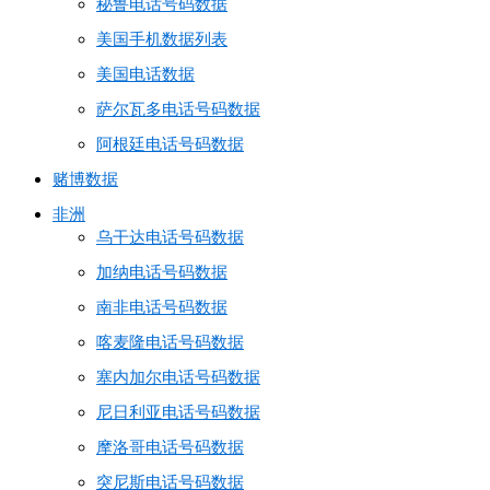
秘鲁电话号码数据
美国手机数据列表
美国电话数据
萨尔瓦多电话号码数据
阿根廷电话号码数据
赌博数据
非洲
乌干达电话号码数据
加纳电话号码数据
南非电话号码数据
喀麦隆电话号码数据
塞内加尔电话号码数据
尼日利亚电话号码数据
摩洛哥电话号码数据
突尼斯电话号码数据