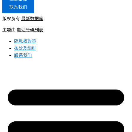
实时帮助
联系我们
版权所有
最新数据库
主题由
电话号码列表
隐私权政策
条款及细则
联系我们