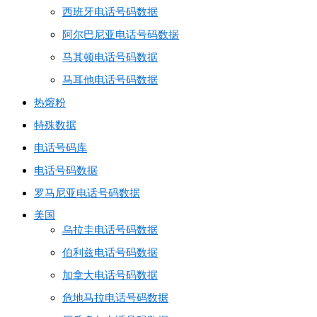
西班牙电话号码数据
阿尔巴尼亚电话号码数据
马其顿电话号码数据
马耳他电话号码数据
热熔粉
特殊数据
电话号码库
电话号码数据
罗马尼亚电话号码数据
美国
乌拉圭电话号码数据
伯利兹电话号码数据
加拿大电话号码数据
危地马拉电话号码数据