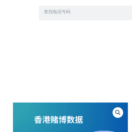
何，您都可以信
Search
大、印度、台
欧洲。我们的联
信、电话推销和
据库包，因此您
此，您可以购买