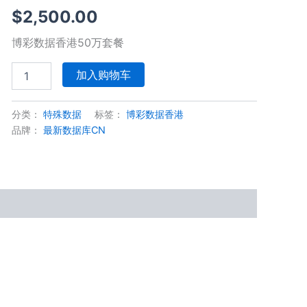
港
$
2,500.00
50
万
博彩数据香港50万套餐
套
餐
加入购物车
数
量
分类：
特殊数据
标签：
博彩数据香港
品牌：
最新数据库CN