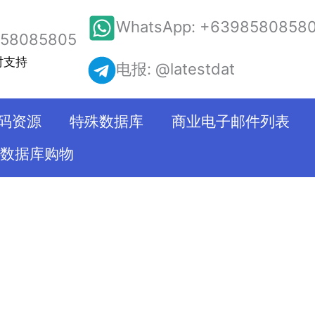
WhatsApp: +6398580858
58085805
实时支持
电报: @latestdat
码资源
特殊数据库
商业电子邮件列表
数据库购物
在我们的网站上
经过验证，我们
的双重验证。同
企业选择最好的服
这将降低您的成
库服务提供商之