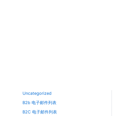
一，在建立许多企业方面拥有丰富的经验。所以，无论情况如
赖我们。我们拥有可以通过多种方式建立您的业务的知识。
最新数据库来自不同国家的所有手机号码列表。如美国、加拿
湾、越南、中国、马来西亚、新加坡、阿拉伯、韩国、非洲、
系人可以帮助您进行电话营销、电话营销、短信营销、群发短
许多其他方式。另一方面，我们的每个客户都会获得不同的数
不必担心其他人拥有与您从我们这里获得的相同的联系人。因
任何联系人列表并以您想要的方式推广您的业务。
Uncategorized
B2b 电子邮件列表
B2C 电子邮件列表