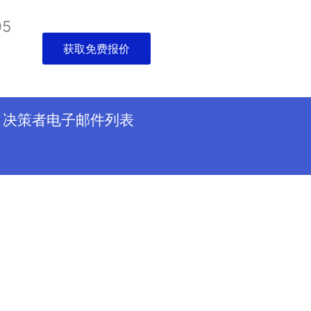
05
获取免费报价
决策者电子邮件列表