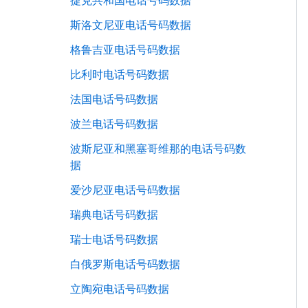
捷克共和国电话号码数据
斯洛文尼亚电话号码数据
格鲁吉亚电话号码数据
比利时电话号码数据
法国电话号码数据
波兰电话号码数据
波斯尼亚和黑塞哥维那的电话号码数
据
爱沙尼亚电话号码数据
瑞典电话号码数据
瑞士电话号码数据
白俄罗斯电话号码数据
立陶宛电话号码数据