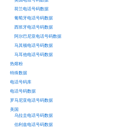
荷兰电话号码数据
葡萄牙电话号码数据
西班牙电话号码数据
阿尔巴尼亚电话号码数据
马其顿电话号码数据
马耳他电话号码数据
热熔粉
特殊数据
电话号码库
电话号码数据
罗马尼亚电话号码数据
美国
乌拉圭电话号码数据
伯利兹电话号码数据