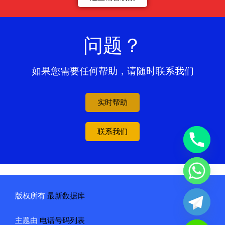
问题？
如果您需要任何帮助，请随时联系我们
实时帮助
联系我们
版权所有
最新数据库
主题由
电话号码列表