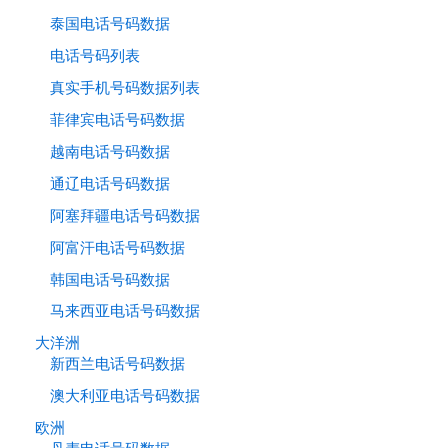
泰国电话号码数据
电话号码列表
真实手机号码数据列表
菲律宾电话号码数据
越南电话号码数据
通辽电话号码数据
阿塞拜疆电话号码数据
阿富汗电话号码数据
韩国电话号码数据
马来西亚电话号码数据
大洋洲
新西兰电话号码数据
澳大利亚电话号码数据
欧洲