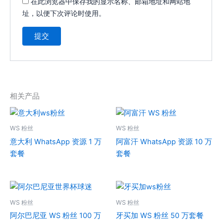
在此浏览器中保存我的显示名称、邮箱地址和网站地
址，以便下次评论时使用。
相关产品
WS 粉丝
WS 粉丝
意大利 WhatsApp 资源 1 万
阿富汗 WhatsApp 资源 10 万
套餐
套餐
WS 粉丝
WS 粉丝
阿尔巴尼亚 WS 粉丝 100 万
牙买加 WS 粉丝 50 万套餐