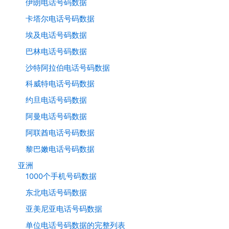
伊朗电话号码数据
卡塔尔电话号码数据
埃及电话号码数据
巴林电话号码数据
沙特阿拉伯电话号码数据
科威特电话号码数据
约旦电话号码数据
阿曼电话号码数据
阿联酋电话号码数据
黎巴嫩电话号码数据
亚洲
1000个手机号码数据
东北电话号码数据
亚美尼亚电话号码数据
单位电话号码数据的完整列表