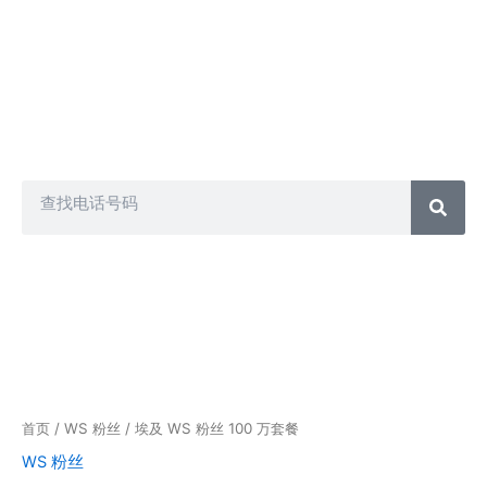
电话营销、短信营销、群发短信、电话推销和许多其他方式。
另一方面，我们的每个客户都会获得不同的数据库包，因此您
不必担心其他人拥有与您从我们这里获得的相同的联系人。因
此，您可以购买任何联系人列表并以您想要的方式推广您的业
务。
Search
埃
及
WS
首页
/
WS 粉丝
/ 埃及 WS 粉丝 100 万套餐
粉
丝
WS 粉丝
100