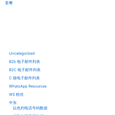
套餐
Uncategorized
B2b 电子邮件列表
B2C 电子邮件列表
C 级电子邮件列表
WhatsApp Resources
WS 粉丝
中东
以色列电话号码数据