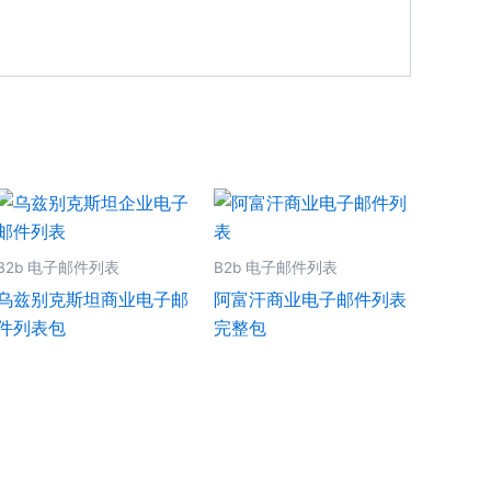
B2b 电子邮件列表
B2b 电子邮件列表
乌兹别克斯坦商业电子邮
阿富汗商业电子邮件列表
件列表包
完整包