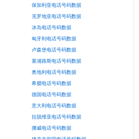
保加利亚电话号码数据
克罗地亚电话号码数据
冰岛电话号码数据
匈牙利电话号码数据
卢森堡电话号码数据
塞浦路斯电话号码数据
奥地利电话号码数据
希腊电话号码数据
德国电话号码数据
意大利电话号码数据
拉脱维亚电话号码数据
挪威电话号码数据