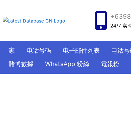
跳
至
+6398
内
24/7 
容
家
电话号码
电子邮件列表
电话号
賭博數據
WhatsApp 粉絲
電報粉
埃及商业电子邮件列表试用包
最新数据库为您提供了全球 50 亿个手机号码的列表。您可以
获取来自各个领域的大量数据。更不用说，这些数据和信息已
有权出售联系人。此外，我们所有的服务都经过人眼和计算机
样，我们所有的服务都符合 GDPR 标准，因此您可以为您的
务。更不用说您可以从这个网站获得定制的联系人电话列表。
本，您将获得所需的准确数据。此外，最新数据库是顶级数据