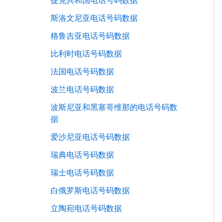
捷克共和国电话号码数据
斯洛文尼亚电话号码数据
格鲁吉亚电话号码数据
比利时电话号码数据
法国电话号码数据
波兰电话号码数据
波斯尼亚和黑塞哥维那的电话号码数
据
爱沙尼亚电话号码数据
瑞典电话号码数据
瑞士电话号码数据
白俄罗斯电话号码数据
立陶宛电话号码数据