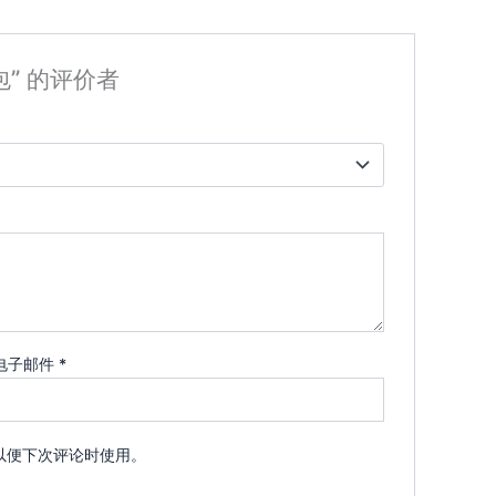
” 的评价者
电子邮件
*
以便下次评论时使用。