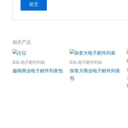
相关产品
B2b 电子邮件列表
B2b 电子邮件列表
越南商业电子邮件列表包
加拿大商业电子邮件列表
包