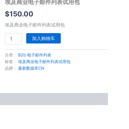
埃及商业电子邮件列表试用包
子
邮
$
150.00
件
列
埃及商业电子邮件列表试用包
表
试
用
加入购物车
包
数
量
分类：
B2b 电子邮件列表
标签：
埃及商业电子邮件列表试用包
品牌：
最新数据库CN