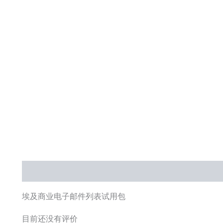
描述
用户评价 (0)
埃及商业电子邮件列表试用包
目前还没有评价