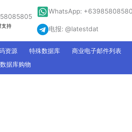
WhatsApp: +6398580858
58085805
实时支持
电报: @latestdat
码资源
特殊数据库
商业电子邮件列表
数据库购物
在我们的网站上
经过验证，我们
的双重验证。同
企业选择最好的服
这将降低您的成
库服务提供商之