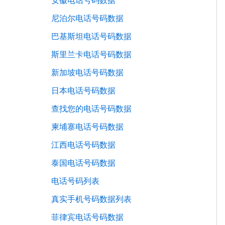
安徽电话号码数据
尼泊尔电话号码数据
巴基斯坦电话号码数据
斯里兰卡电话号码数据
新加坡电话号码数据
日本电话号码数据
查找您的电话号码数据
柬埔寨电话号码数据
江西电话号码数据
泰国电话号码数据
电话号码列表
真实手机号码数据列表
菲律宾电话号码数据