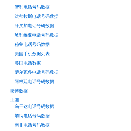
智利电话号码数据
洪都拉斯电话号码数据
牙买加电话号码数据
玻利维亚电话号码数据
秘鲁电话号码数据
美国手机数据列表
美国电话数据
萨尔瓦多电话号码数据
阿根廷电话号码数据
赌博数据
非洲
乌干达电话号码数据
加纳电话号码数据
南非电话号码数据