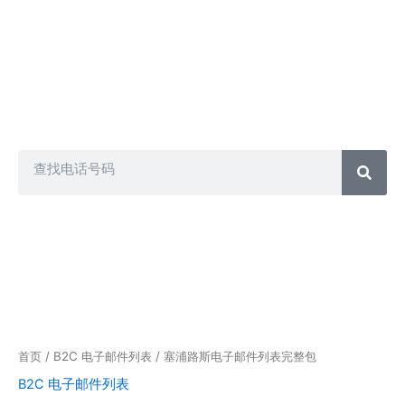
电话营销、短信营销、群发短信、电话推销和许多其他方式。
另一方面，我们的每个客户都会获得不同的数据库包，因此您
不必担心其他人拥有与您从我们这里获得的相同的联系人。因
此，您可以购买任何联系人列表并以您想要的方式推广您的业
务。
Search
塞
浦
路
首页
/
B2C 电子邮件列表
/ 塞浦路斯电子邮件列表完整包
斯
电
B2C 电子邮件列表
子