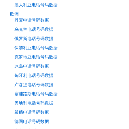
澳大利亚电话号码数据
欧洲
丹麦电话号码数据
乌克兰电话号码数据
俄罗斯电话号码数据
保加利亚电话号码数据
克罗地亚电话号码数据
冰岛电话号码数据
匈牙利电话号码数据
卢森堡电话号码数据
塞浦路斯电话号码数据
奥地利电话号码数据
希腊电话号码数据
德国电话号码数据