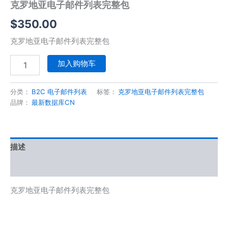
克罗地亚电子邮件列表完整包
邮
件
$
350.00
列
表
克罗地亚电子邮件列表完整包
完
整
加入购物车
包
数
量
分类：
B2C 电子邮件列表
标签：
克罗地亚电子邮件列表完整包
品牌：
最新数据库CN
描述
用户评价 (0)
克罗地亚电子邮件列表完整包