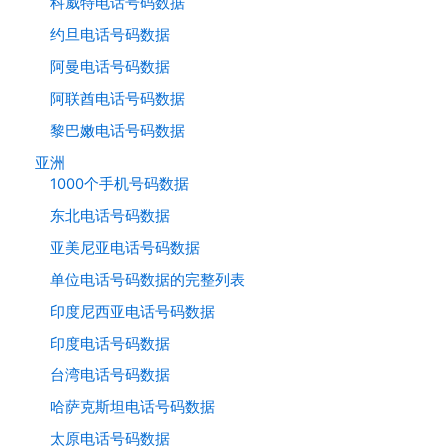
科威特电话号码数据
约旦电话号码数据
阿曼电话号码数据
阿联酋电话号码数据
黎巴嫩电话号码数据
亚洲
1000个手机号码数据
东北电话号码数据
亚美尼亚电话号码数据
单位电话号码数据的完整列表
印度尼西亚电话号码数据
印度电话号码数据
台湾电话号码数据
哈萨克斯坦电话号码数据
太原电话号码数据