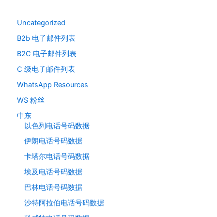
Uncategorized
B2b 电子邮件列表
B2C 电子邮件列表
C 级电子邮件列表
WhatsApp Resources
WS 粉丝
中东
以色列电话号码数据
伊朗电话号码数据
卡塔尔电话号码数据
埃及电话号码数据
巴林电话号码数据
沙特阿拉伯电话号码数据