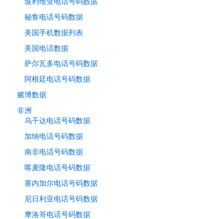
玻利维亚电话号码数据
秘鲁电话号码数据
美国手机数据列表
美国电话数据
萨尔瓦多电话号码数据
阿根廷电话号码数据
赌博数据
非洲
乌干达电话号码数据
加纳电话号码数据
南非电话号码数据
喀麦隆电话号码数据
塞内加尔电话号码数据
尼日利亚电话号码数据
摩洛哥电话号码数据