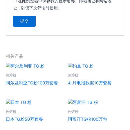
在此浏览器中保存我的显示名称、邮箱地址和网站地
址，以便下次评论时使用。
相关产品
热熔粉
热熔粉
阿尔及利亚TG粉100万套餐
乔丹电报数据10万套餐
热熔粉
热熔粉
日本TG粉50万套餐
阿富汗TG粉100万包