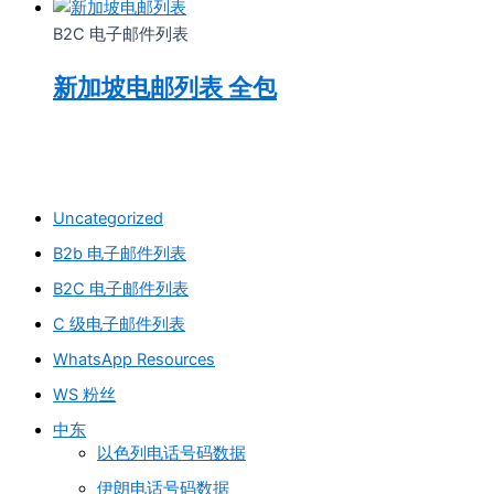
B2C 电子邮件列表
新加坡电邮列表 全包
Uncategorized
B2b 电子邮件列表
B2C 电子邮件列表
C 级电子邮件列表
WhatsApp Resources
WS 粉丝
中东
以色列电话号码数据
伊朗电话号码数据