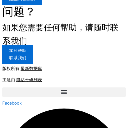
问题？
如果您需要任何帮助，请随时联
系我们
实时帮助
联系我们
版权所有
最新数据库
主题由
电话号码列表
Facebook