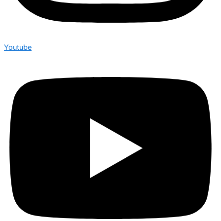
Youtube