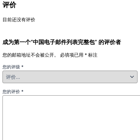
评价
目前还没有评价
成为第一个“中国电子邮件列表完整包” 的评价者
您的邮箱地址不会被公开。
必填项已用
*
标注
您的评级
*
您的评价
*