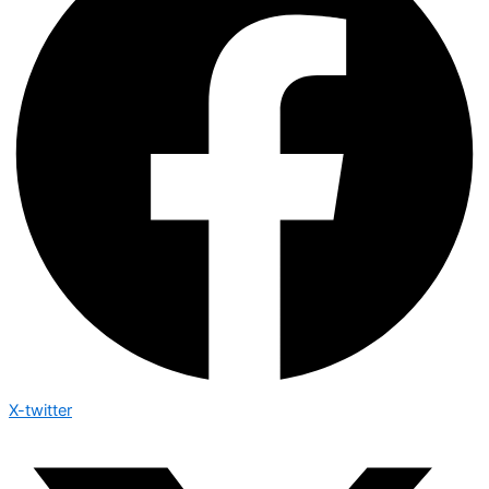
X-twitter