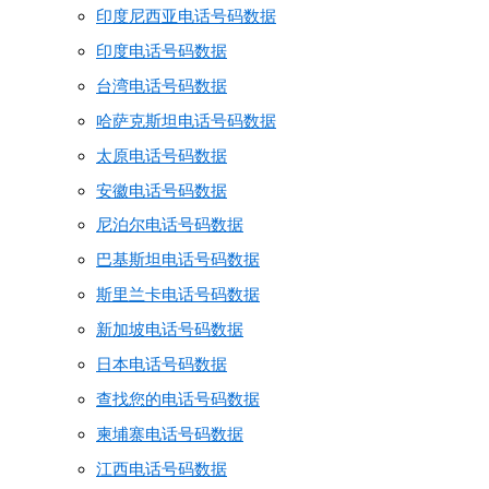
印度尼西亚电话号码数据
印度电话号码数据
台湾电话号码数据
哈萨克斯坦电话号码数据
太原电话号码数据
安徽电话号码数据
尼泊尔电话号码数据
巴基斯坦电话号码数据
斯里兰卡电话号码数据
新加坡电话号码数据
日本电话号码数据
查找您的电话号码数据
柬埔寨电话号码数据
江西电话号码数据