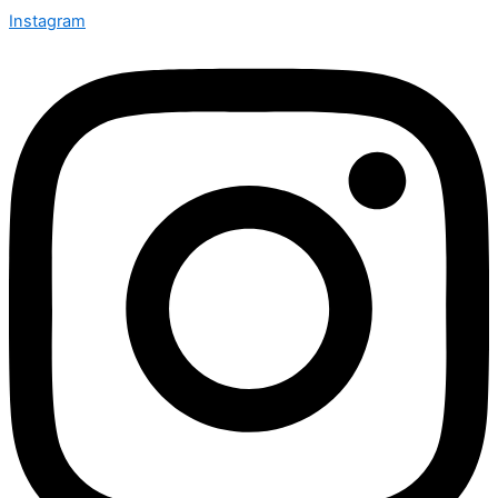
Instagram