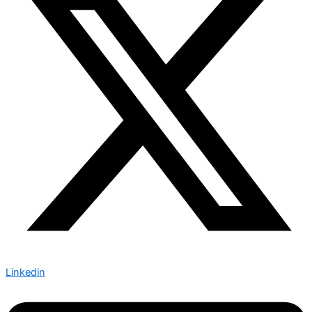
Linkedin