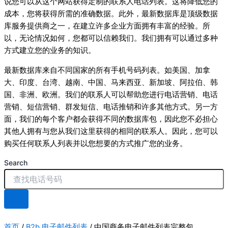
说您可以从这个网站获得定制的联系人电话列表。这将降低您的
成本，您将获得所需的准确数据。此外，最新数据库是顶级数据
库服务提供商之一，在建立许多企业方面拥有丰富的经验。所
以，无论情况如何，您都可以信赖我们。我们拥有可以通过多种
方式建立您的业务的知识。
最新数据库来自不同国家的所有手机号码列表。如美国、加拿
大、印度、台湾、越南、中国、马来西亚、新加坡、阿拉伯、韩
国、非洲、欧洲。我们的联系人可以帮助您进行电话营销、电话
营销、短信营销、群发短信、电话推销和许多其他方式。另一方
面，我们的每个客户都会获得不同的数据库包，因此您不必担心
其他人拥有与您从我们这里获得的相同的联系人。因此，您可以
购买任何联系人列表并以您想要的方式推广您的业务。
Search
首页
/
B2b 电子邮件列表
/ 中国商务电子邮件列表完整包