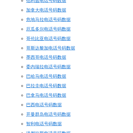
伯利兹电话号码数据
加拿大电话号码数据
危地马拉电话号码数据
厄瓜多尔电话号码数据
哥伦比亚电话号码数据
哥斯达黎加电话号码数据
墨西哥电话号码数据
委内瑞拉电话号码数据
巴哈马电话号码数据
巴拉圭电话号码数据
巴拿马电话号码数据
巴西电话号码数据
开曼群岛电话号码数据
智利电话号码数据