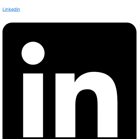
Linkedin