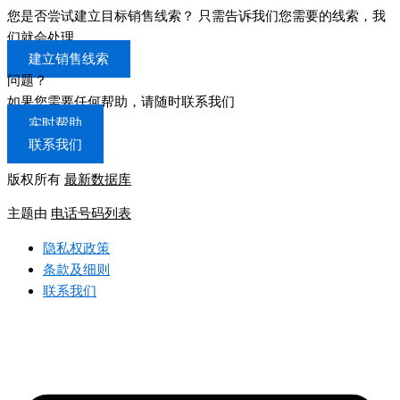
您是否尝试建立目标销售线索？ 只需告诉我们您需要的线索，我
们就会处理
建立销售线索
问题？
如果您需要任何帮助，请随时联系我们
实时帮助
联系我们
版权所有
最新数据库
主题由
电话号码列表
隐私权政策
条款及细则
联系我们