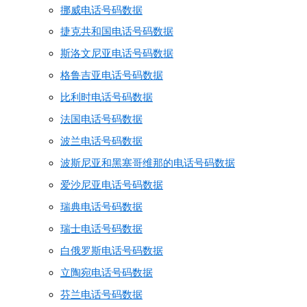
挪威电话号码数据
捷克共和国电话号码数据
斯洛文尼亚电话号码数据
格鲁吉亚电话号码数据
比利时电话号码数据
法国电话号码数据
波兰电话号码数据
波斯尼亚和黑塞哥维那的电话号码数据
爱沙尼亚电话号码数据
瑞典电话号码数据
瑞士电话号码数据
白俄罗斯电话号码数据
立陶宛电话号码数据
芬兰电话号码数据