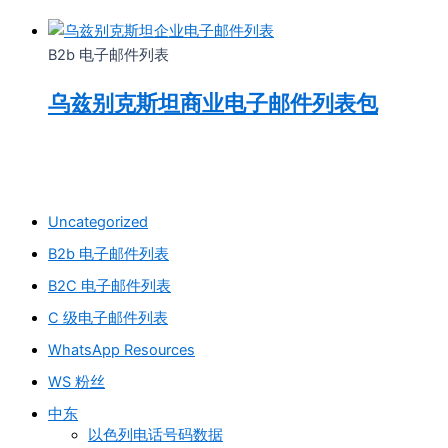
B2b 电子邮件列表
乌兹别克斯坦商业电子邮件列表包
Uncategorized
B2b 电子邮件列表
B2C 电子邮件列表
C 级电子邮件列表
WhatsApp Resources
WS 粉丝
中东
以色列电话号码数据