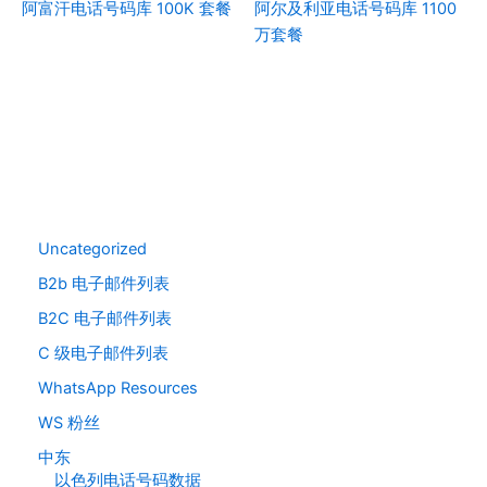
阿富汗电话号码库 100K 套餐
阿尔及利亚电话号码库 1100
万套餐
Uncategorized
B2b 电子邮件列表
B2C 电子邮件列表
C 级电子邮件列表
WhatsApp Resources
WS 粉丝
中东
以色列电话号码数据