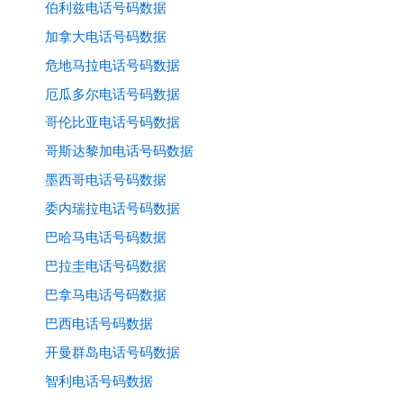
伯利兹电话号码数据
加拿大电话号码数据
危地马拉电话号码数据
厄瓜多尔电话号码数据
哥伦比亚电话号码数据
哥斯达黎加电话号码数据
墨西哥电话号码数据
委内瑞拉电话号码数据
巴哈马电话号码数据
巴拉圭电话号码数据
巴拿马电话号码数据
巴西电话号码数据
开曼群岛电话号码数据
智利电话号码数据