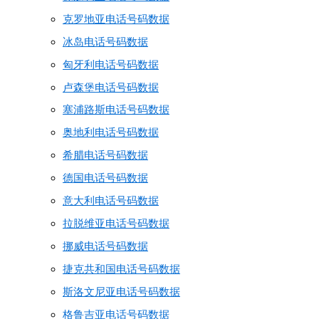
克罗地亚电话号码数据
冰岛电话号码数据
匈牙利电话号码数据
卢森堡电话号码数据
塞浦路斯电话号码数据
奥地利电话号码数据
希腊电话号码数据
德国电话号码数据
意大利电话号码数据
拉脱维亚电话号码数据
挪威电话号码数据
捷克共和国电话号码数据
斯洛文尼亚电话号码数据
格鲁吉亚电话号码数据