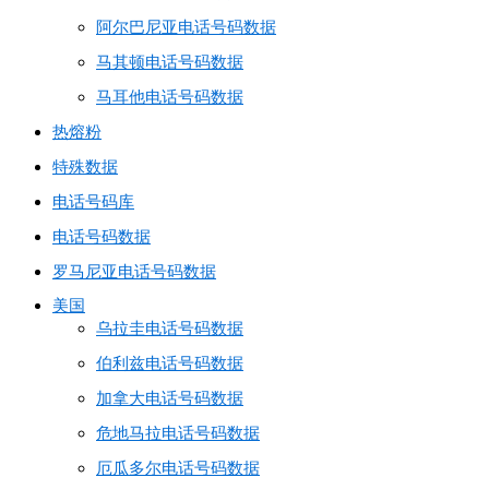
阿尔巴尼亚电话号码数据
马其顿电话号码数据
马耳他电话号码数据
热熔粉
特殊数据
电话号码库
电话号码数据
罗马尼亚电话号码数据
美国
乌拉圭电话号码数据
伯利兹电话号码数据
加拿大电话号码数据
危地马拉电话号码数据
厄瓜多尔电话号码数据