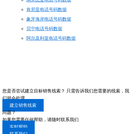
纳米比亚电话号码数据
肯尼亚电话号码数据
象牙海岸电话号码数据
贝宁电话号码数据
阿尔及利亚电话号码数据
您是否尝试建立目标销售线索？ 只需告诉我们您需要的线索，我
们就会处理
建立销售线索
问题？
如果您需要任何帮助，请随时联系我们
实时帮助