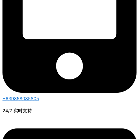
+639858085805
24/7 实时支持