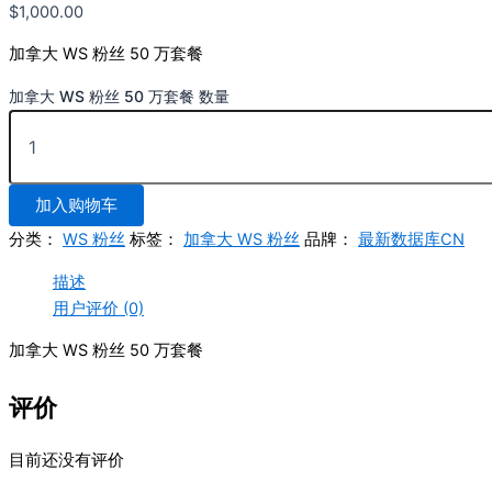
$
1,000.00
加拿大 WS 粉丝 50 万套餐
加拿大 WS 粉丝 50 万套餐 数量
加入购物车
分类：
WS 粉丝
标签：
加拿大 WS 粉丝
品牌：
最新数据库CN
描述
用户评价 (0)
加拿大 WS 粉丝 50 万套餐
评价
目前还没有评价