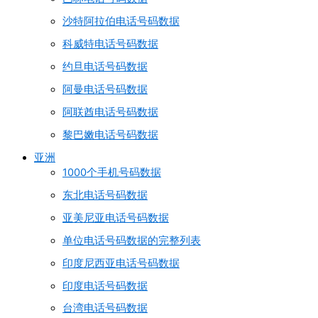
沙特阿拉伯电话号码数据
科威特电话号码数据
约旦电话号码数据
阿曼电话号码数据
阿联酋电话号码数据
黎巴嫩电话号码数据
亚洲
1000个手机号码数据
东北电话号码数据
亚美尼亚电话号码数据
单位电话号码数据的完整列表
印度尼西亚电话号码数据
印度电话号码数据
台湾电话号码数据