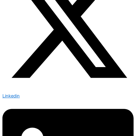
Linkedin