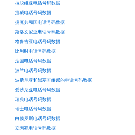
拉脱维亚电话号码数据
挪威电话号码数据
捷克共和国电话号码数据
斯洛文尼亚电话号码数据
格鲁吉亚电话号码数据
比利时电话号码数据
法国电话号码数据
波兰电话号码数据
波斯尼亚和黑塞哥维那的电话号码数据
爱沙尼亚电话号码数据
瑞典电话号码数据
瑞士电话号码数据
白俄罗斯电话号码数据
立陶宛电话号码数据