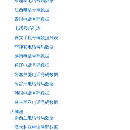
柬埔寨电话号码数据
江西电话号码数据
泰国电话号码数据
电话号码列表
真实手机号码数据列表
菲律宾电话号码数据
越南电话号码数据
通辽电话号码数据
阿塞拜疆电话号码数据
阿富汗电话号码数据
韩国电话号码数据
马来西亚电话号码数据
大洋洲
新西兰电话号码数据
澳大利亚电话号码数据