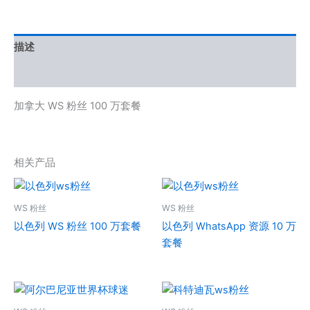
描述
用户评价 (0)
加拿大 WS 粉丝 100 万套餐
相关产品
WS 粉丝
WS 粉丝
以色列 WS 粉丝 100 万套餐
以色列 WhatsApp 资源 10 万
套餐