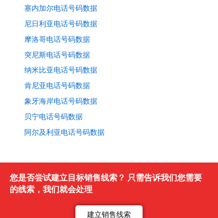
塞内加尔电话号码数据
尼日利亚电话号码数据
摩洛哥电话号码数据
突尼斯电话号码数据
纳米比亚电话号码数据
肯尼亚电话号码数据
象牙海岸电话号码数据
贝宁电话号码数据
阿尔及利亚电话号码数据
您是否尝试建立目标销售线索？ 只需告诉我们您需要
的线索，我们就会处理
建立销售线索