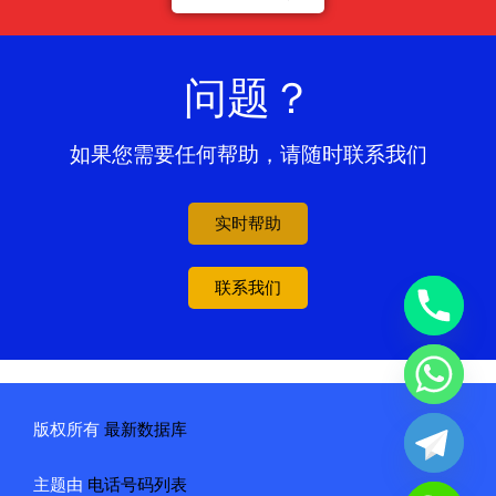
问题？
如果您需要任何帮助，请随时联系我们
实时帮助
联系我们
版权所有
最新数据库
主题由
电话号码列表