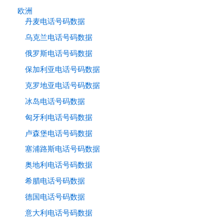
欧洲
丹麦电话号码数据
乌克兰电话号码数据
俄罗斯电话号码数据
保加利亚电话号码数据
克罗地亚电话号码数据
冰岛电话号码数据
匈牙利电话号码数据
卢森堡电话号码数据
塞浦路斯电话号码数据
奥地利电话号码数据
希腊电话号码数据
德国电话号码数据
意大利电话号码数据