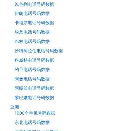
以色列电话号码数据
伊朗电话号码数据
卡塔尔电话号码数据
埃及电话号码数据
巴林电话号码数据
沙特阿拉伯电话号码数据
科威特电话号码数据
约旦电话号码数据
阿曼电话号码数据
阿联酋电话号码数据
黎巴嫩电话号码数据
亚洲
1000个手机号码数据
东北电话号码数据