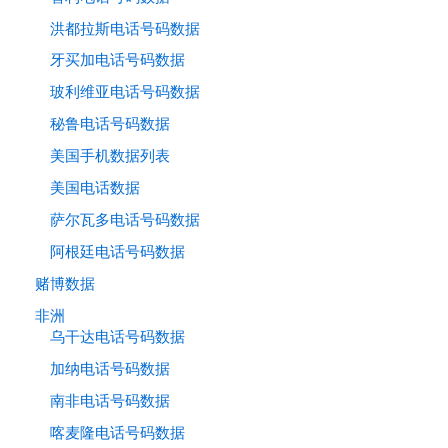
洪都拉斯电话号码数据
牙买加电话号码数据
玻利维亚电话号码数据
秘鲁电话号码数据
美国手机数据列表
美国电话数据
萨尔瓦多电话号码数据
阿根廷电话号码数据
赌博数据
非洲
乌干达电话号码数据
加纳电话号码数据
南非电话号码数据
喀麦隆电话号码数据