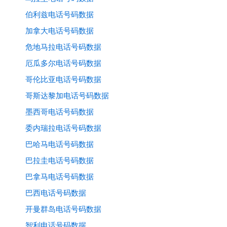
伯利兹电话号码数据
加拿大电话号码数据
危地马拉电话号码数据
厄瓜多尔电话号码数据
哥伦比亚电话号码数据
哥斯达黎加电话号码数据
墨西哥电话号码数据
委内瑞拉电话号码数据
巴哈马电话号码数据
巴拉圭电话号码数据
巴拿马电话号码数据
巴西电话号码数据
开曼群岛电话号码数据
智利电话号码数据