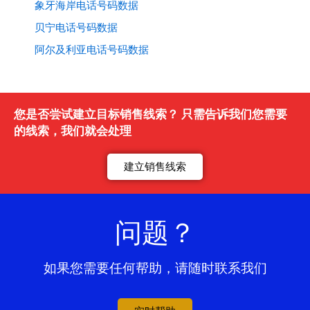
象牙海岸电话号码数据
贝宁电话号码数据
阿尔及利亚电话号码数据
您是否尝试建立目标销售线索？ 只需告诉我们您需要
的线索，我们就会处理
建立销售线索
问题？
如果您需要任何帮助，请随时联系我们