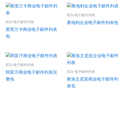
B2b 电子邮件列表
B2b 电子邮件列表
奥地利企业电子邮件列表包
斯里兰卡商业电子邮件列表
包
B2b 电子邮件列表
B2b 电子邮件列表
阿富汗商业电子邮件列表完
整包
斯洛文尼亚商业电子邮件列
表包