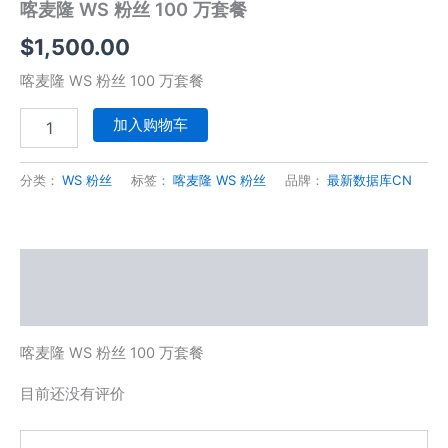
喀麦隆 WS 粉丝 100 万套餐
100
万
$
1,500.00
套
餐
喀麦隆 WS 粉丝 100 万套餐
数
量
加入购物车
分类：
WS 粉丝
标签：
喀麦隆 WS 粉丝
品牌：
最新数据库CN
描述
用户评价 (0)
喀麦隆 WS 粉丝 100 万套餐
目前还没有评价