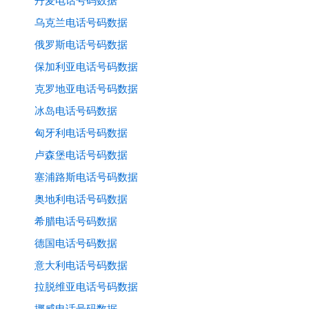
丹麦电话号码数据
乌克兰电话号码数据
俄罗斯电话号码数据
保加利亚电话号码数据
克罗地亚电话号码数据
冰岛电话号码数据
匈牙利电话号码数据
卢森堡电话号码数据
塞浦路斯电话号码数据
奥地利电话号码数据
希腊电话号码数据
德国电话号码数据
意大利电话号码数据
拉脱维亚电话号码数据