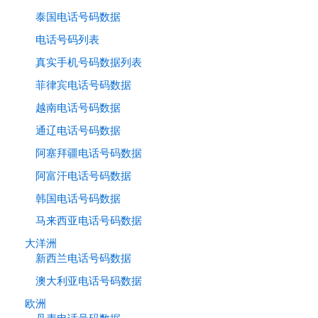
泰国电话号码数据
电话号码列表
真实手机号码数据列表
菲律宾电话号码数据
越南电话号码数据
通辽电话号码数据
阿塞拜疆电话号码数据
阿富汗电话号码数据
韩国电话号码数据
马来西亚电话号码数据
大洋洲
新西兰电话号码数据
澳大利亚电话号码数据
欧洲