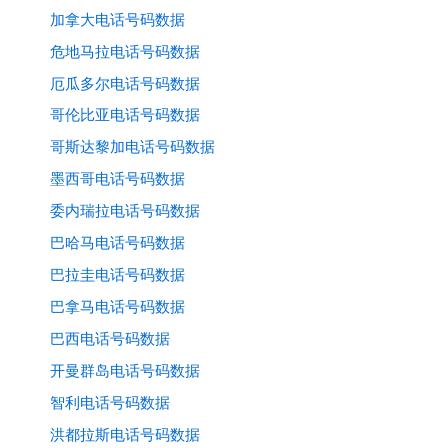
加拿大电话号码数据
危地马拉电话号码数据
厄瓜多尔电话号码数据
哥伦比亚电话号码数据
哥斯达黎加电话号码数据
墨西哥电话号码数据
委内瑞拉电话号码数据
巴哈马电话号码数据
巴拉圭电话号码数据
巴拿马电话号码数据
巴西电话号码数据
开曼群岛电话号码数据
智利电话号码数据
洪都拉斯电话号码数据