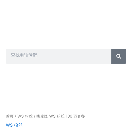
电话营销、短信营销、群发短信、电话推销和许多其他方式。
另一方面，我们的每个客户都会获得不同的数据库包，因此您
不必担心其他人拥有与您从我们这里获得的相同的联系人。因
此，您可以购买任何联系人列表并以您想要的方式推广您的业
务。
Search
喀
麦
隆
首页
/
WS 粉丝
/ 喀麦隆 WS 粉丝 100 万套餐
WS
粉
WS 粉丝
丝