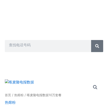
电话营销、短信营销、群发短信、电话推销和许多其他方式。
另一方面，我们的每个客户都会获得不同的数据库包，因此您
不必担心其他人拥有与您从我们这里获得的相同的联系人。因
此，您可以购买任何联系人列表并以您想要的方式推广您的业
务。
Search
喀
麦
隆
首页
/
热熔粉
/ 喀麦隆电报数据10万套餐
电
报
热熔粉
数