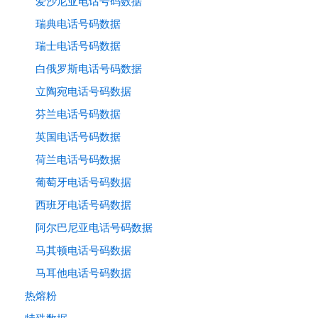
爱沙尼亚电话号码数据
瑞典电话号码数据
瑞士电话号码数据
白俄罗斯电话号码数据
立陶宛电话号码数据
芬兰电话号码数据
英国电话号码数据
荷兰电话号码数据
葡萄牙电话号码数据
西班牙电话号码数据
阿尔巴尼亚电话号码数据
马其顿电话号码数据
马耳他电话号码数据
热熔粉