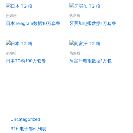
热熔粉
热熔粉
日本Telegram数据10万套餐
牙买加电报数据1万套餐
热熔粉
热熔粉
日本TG粉100万套餐
阿富汗电报数据1万包
Uncategorized
B2b 电子邮件列表