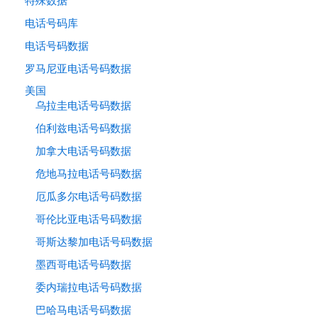
特殊数据
电话号码库
电话号码数据
罗马尼亚电话号码数据
美国
乌拉圭电话号码数据
伯利兹电话号码数据
加拿大电话号码数据
危地马拉电话号码数据
厄瓜多尔电话号码数据
哥伦比亚电话号码数据
哥斯达黎加电话号码数据
墨西哥电话号码数据
委内瑞拉电话号码数据
巴哈马电话号码数据