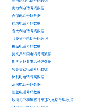
塞浦路斯电话号码数据
奥地利电话号码数据
希腊电话号码数据
德国电话号码数据
意大利电话号码数据
拉脱维亚电话号码数据
挪威电话号码数据
捷克共和国电话号码数据
斯洛文尼亚电话号码数据
格鲁吉亚电话号码数据
比利时电话号码数据
法国电话号码数据
波兰电话号码数据
波斯尼亚和黑塞哥维那的电话号码数据