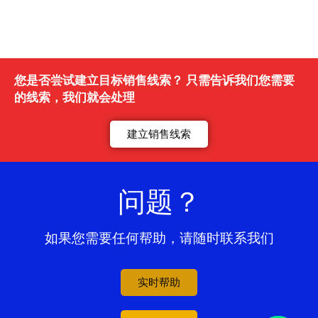
您是否尝试建立目标销售线索？ 只需告诉我们您需要
的线索，我们就会处理
建立销售线索
问题？
如果您需要任何帮助，请随时联系我们
实时帮助