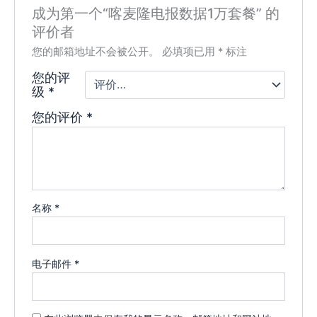
成为第一个“喀麦隆电报数据1万套餐” 的
评价者
您的邮箱地址不会被公开。
必填项已用
*
标注
您的评
级
*
您的评价
*
名称
*
电子邮件
*