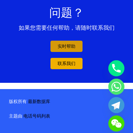
问题？
如果您需要任何帮助，请随时联系我们
实时帮助
联系我们
版权所有
最新数据库
主题由
电话号码列表