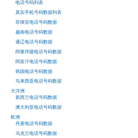
电话号码列表
真实手机号码数据列表
菲律宾电话号码数据
越南电话号码数据
通辽电话号码数据
阿塞拜疆电话号码数据
阿富汗电话号码数据
韩国电话号码数据
马来西亚电话号码数据
大洋洲
新西兰电话号码数据
澳大利亚电话号码数据
欧洲
丹麦电话号码数据
乌克兰电话号码数据