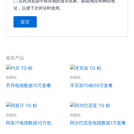
在此浏览器中保存我的显示名称、邮箱地址和网站地
址，以便下次评论时使用。
相关产品
热熔粉
热熔粉
乔丹电报数据10万套餐
牙买加TG粉50万套餐
热熔粉
热熔粉
阿富汗电报数据10万包
阿尔巴尼亚电报数据1万套餐