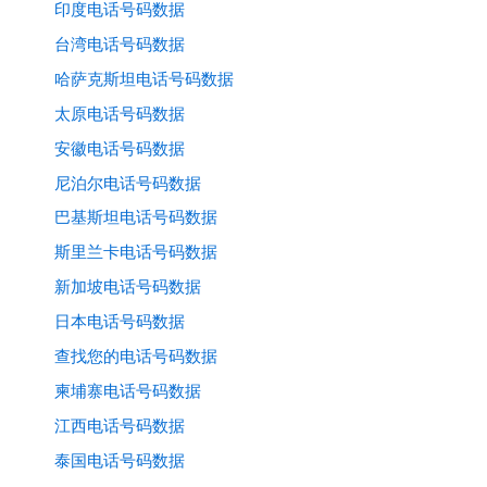
印度电话号码数据
台湾电话号码数据
哈萨克斯坦电话号码数据
太原电话号码数据
安徽电话号码数据
尼泊尔电话号码数据
巴基斯坦电话号码数据
斯里兰卡电话号码数据
新加坡电话号码数据
日本电话号码数据
查找您的电话号码数据
柬埔寨电话号码数据
江西电话号码数据
泰国电话号码数据