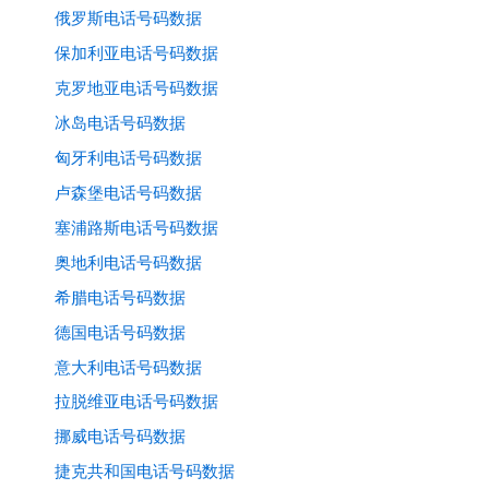
俄罗斯电话号码数据
保加利亚电话号码数据
克罗地亚电话号码数据
冰岛电话号码数据
匈牙利电话号码数据
卢森堡电话号码数据
塞浦路斯电话号码数据
奥地利电话号码数据
希腊电话号码数据
德国电话号码数据
意大利电话号码数据
拉脱维亚电话号码数据
挪威电话号码数据
捷克共和国电话号码数据