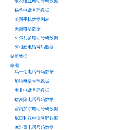
玻利维亚电话号码数据
秘鲁电话号码数据
美国手机数据列表
美国电话数据
萨尔瓦多电话号码数据
阿根廷电话号码数据
赌博数据
非洲
乌干达电话号码数据
加纳电话号码数据
南非电话号码数据
喀麦隆电话号码数据
塞内加尔电话号码数据
尼日利亚电话号码数据
摩洛哥电话号码数据