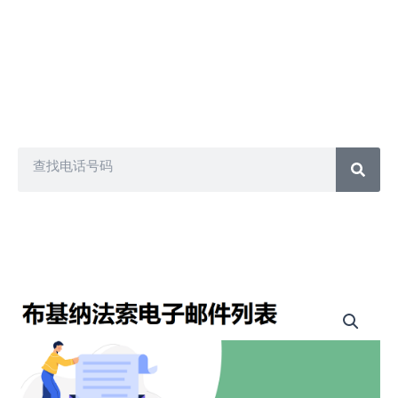
电话营销、短信营销、群发短信、电话推销和许多其他方式。
另一方面，我们的每个客户都会获得不同的数据库包，因此您
不必担心其他人拥有与您从我们这里获得的相同的联系人。因
此，您可以购买任何联系人列表并以您想要的方式推广您的业
务。
Search
布
基
纳
法
索
电