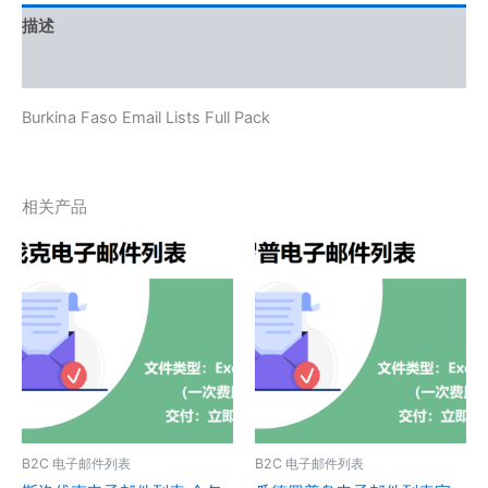
描述
用户评价 (0)
Burkina Faso Email Lists Full Pack
相关产品
B2C 电子邮件列表
B2C 电子邮件列表