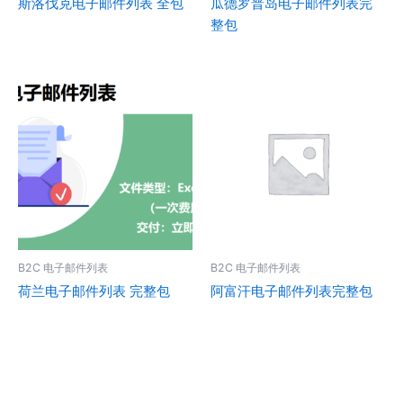
斯洛伐克电子邮件列表 全包
瓜德罗普岛电子邮件列表完
整包
B2C 电子邮件列表
B2C 电子邮件列表
荷兰电子邮件列表 完整包
阿富汗电子邮件列表完整包