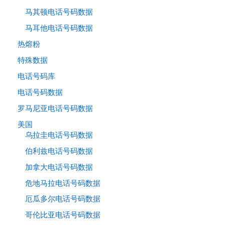
马其顿电话号码数据
马耳他电话号码数据
热熔粉
特殊数据
电话号码库
电话号码数据
罗马尼亚电话号码数据
美国
乌拉圭电话号码数据
伯利兹电话号码数据
加拿大电话号码数据
危地马拉电话号码数据
厄瓜多尔电话号码数据
哥伦比亚电话号码数据