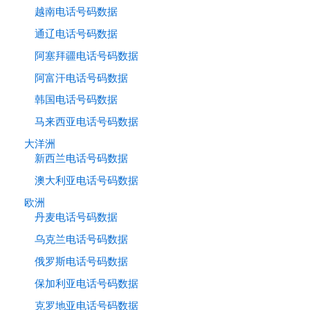
越南电话号码数据
通辽电话号码数据
阿塞拜疆电话号码数据
阿富汗电话号码数据
韩国电话号码数据
马来西亚电话号码数据
大洋洲
新西兰电话号码数据
澳大利亚电话号码数据
欧洲
丹麦电话号码数据
乌克兰电话号码数据
俄罗斯电话号码数据
保加利亚电话号码数据
克罗地亚电话号码数据