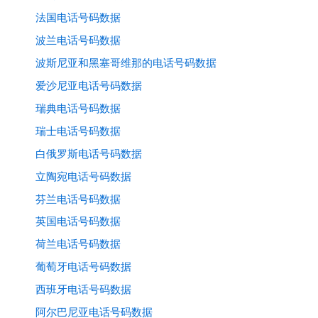
法国电话号码数据
波兰电话号码数据
波斯尼亚和黑塞哥维那的电话号码数据
爱沙尼亚电话号码数据
瑞典电话号码数据
瑞士电话号码数据
白俄罗斯电话号码数据
立陶宛电话号码数据
芬兰电话号码数据
英国电话号码数据
荷兰电话号码数据
葡萄牙电话号码数据
西班牙电话号码数据
阿尔巴尼亚电话号码数据