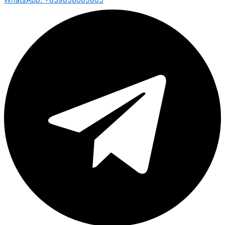
WhatsApp: +639858085805