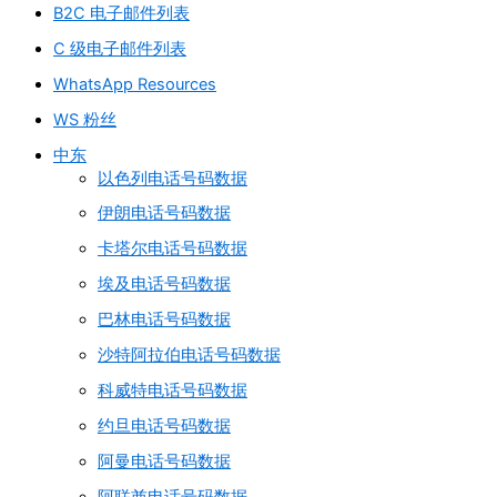
B2C 电子邮件列表
C 级电子邮件列表
WhatsApp Resources
WS 粉丝
中东
以色列电话号码数据
伊朗电话号码数据
卡塔尔电话号码数据
埃及电话号码数据
巴林电话号码数据
沙特阿拉伯电话号码数据
科威特电话号码数据
约旦电话号码数据
阿曼电话号码数据
阿联酋电话号码数据