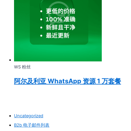
WS 粉丝
阿尔及利亚 WhatsApp 资源 1 万套餐
Uncategorized
B2b 电子邮件列表