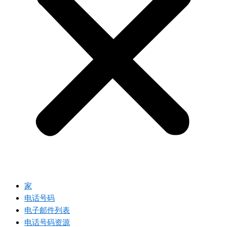
家
电话号码
电子邮件列表
电话号码资源