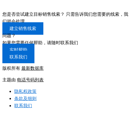
您是否尝试建立目标销售线索？ 只需告诉我们您需要的线索，我
们就会处理
建立销售线索
问题？
如果您需要任何帮助，请随时联系我们
实时帮助
联系我们
版权所有
最新数据库
主题由
电话号码列表
隐私权政策
条款及细则
联系我们