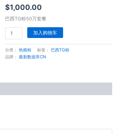
万
$
1,000.00
套
餐
巴西TG粉50万套餐
数
量
加入购物车
分类：
热熔粉
标签：
巴西TG粉
品牌：
最新数据库CN