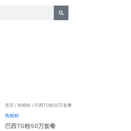
巴
首页
/
热熔粉
/ 巴西TG粉50万套餐
西
热熔粉
TG
粉
巴西TG粉50万套餐
50