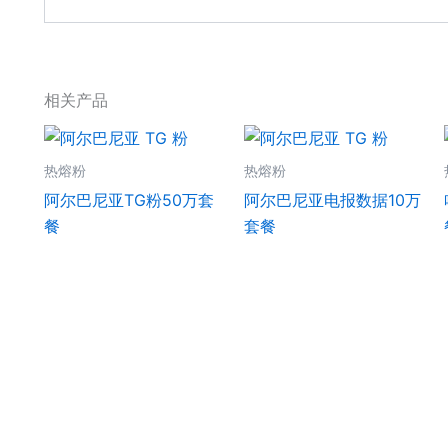
相关产品
热熔粉
热熔粉
阿尔巴尼亚TG粉50万套
阿尔巴尼亚电报数据10万
餐
套餐