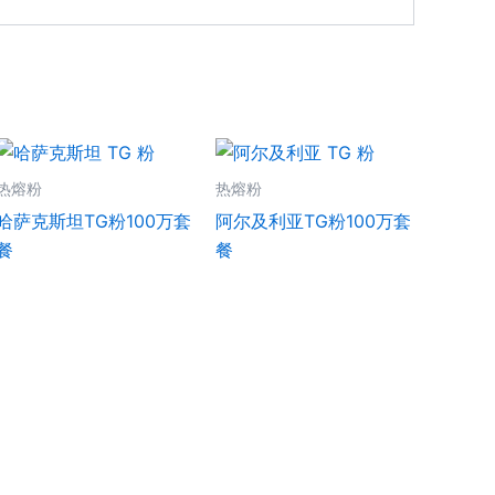
热熔粉
热熔粉
哈萨克斯坦TG粉100万套
阿尔及利亚TG粉100万套
餐
餐