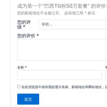
成为第一个“巴西TG粉50万套餐” 的评价
您的邮箱地址不会被公开。
必填项已用
*
标注
您的评
级
*
您的评价
*
名称
*
在此浏览器中保存我的显示名称、邮箱地址和网站地址，