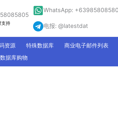
WhatsApp: +6398580858
58085805
实时支持
电报: @latestdat
码资源
特殊数据库
商业电子邮件列表
数据库购物
在我们的网站上
经过验证，我们
的双重验证。同
企业选择最好的服
这将降低您的成
库服务提供商之