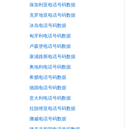
保加利亚电话号码数据
克罗地亚电话号码数据
冰岛电话号码数据
匈牙利电话号码数据
卢森堡电话号码数据
塞浦路斯电话号码数据
奥地利电话号码数据
希腊电话号码数据
德国电话号码数据
意大利电话号码数据
拉脱维亚电话号码数据
挪威电话号码数据