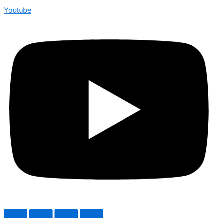
Youtube