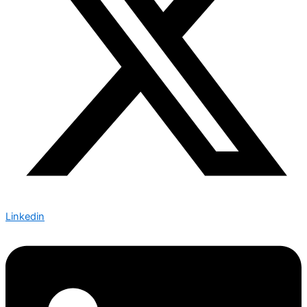
Linkedin