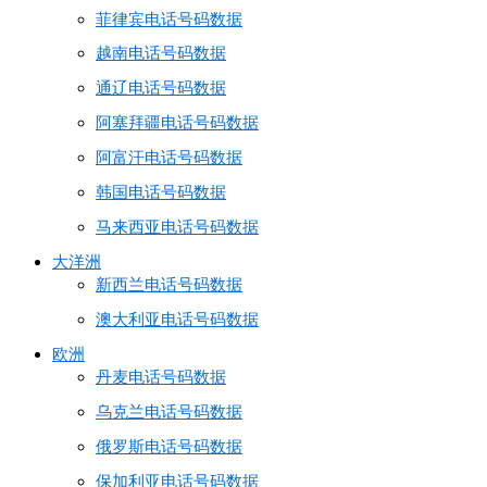
菲律宾电话号码数据
越南电话号码数据
通辽电话号码数据
阿塞拜疆电话号码数据
阿富汗电话号码数据
韩国电话号码数据
马来西亚电话号码数据
大洋洲
新西兰电话号码数据
澳大利亚电话号码数据
欧洲
丹麦电话号码数据
乌克兰电话号码数据
俄罗斯电话号码数据
保加利亚电话号码数据