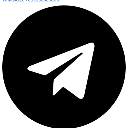
WhatsApp: +639858085805