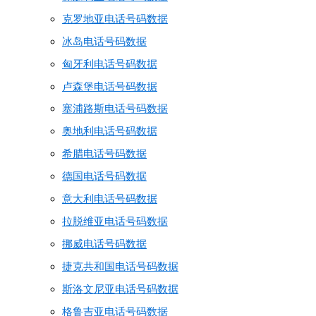
克罗地亚电话号码数据
冰岛电话号码数据
匈牙利电话号码数据
卢森堡电话号码数据
塞浦路斯电话号码数据
奥地利电话号码数据
希腊电话号码数据
德国电话号码数据
意大利电话号码数据
拉脱维亚电话号码数据
挪威电话号码数据
捷克共和国电话号码数据
斯洛文尼亚电话号码数据
格鲁吉亚电话号码数据