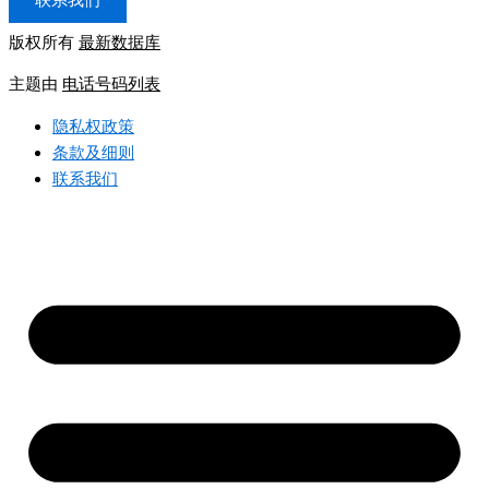
联系我们
版权所有
最新数据库
主题由
电话号码列表
隐私权政策
条款及细则
联系我们