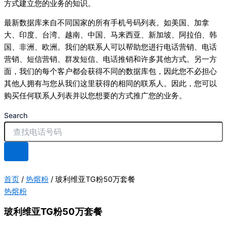
方式建立您的业务的知识。
最新数据库来自不同国家的所有手机号码列表。如美国、加拿
大、印度、台湾、越南、中国、马来西亚、新加坡、阿拉伯、韩
国、非洲、欧洲。我们的联系人可以帮助您进行电话营销、电话
营销、短信营销、群发短信、电话推销和许多其他方式。另一方
面，我们的每个客户都会获得不同的数据库包，因此您不必担心
其他人拥有与您从我们这里获得的相同的联系人。因此，您可以
购买任何联系人列表并以您想要的方式推广您的业务。
Search
首页
/
热熔粉
/ 玻利维亚TG粉50万套餐
热熔粉
玻利维亚TG粉50万套餐