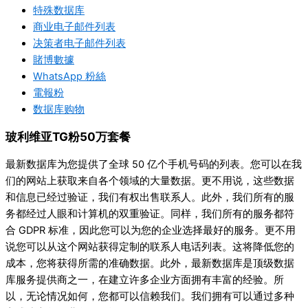
特殊数据库
商业电子邮件列表
决策者电子邮件列表
賭博數據
WhatsApp 粉絲
電報粉
数据库购物
玻利维亚TG粉50万套餐
最新数据库为您提供了全球 50 亿个手机号码的列表。您可以在我
们的网站上获取来自各个领域的大量数据。更不用说，这些数据
和信息已经过验证，我们有权出售联系人。此外，我们所有的服
务都经过人眼和计算机的双重验证。同样，我们所有的服务都符
合 GDPR 标准，因此您可以为您的企业选择最好的服务。更不用
说您可以从这个网站获得定制的联系人电话列表。这将降低您的
成本，您将获得所需的准确数据。此外，最新数据库是顶级数据
库服务提供商之一，在建立许多企业方面拥有丰富的经验。所
以，无论情况如何，您都可以信赖我们。我们拥有可以通过多种