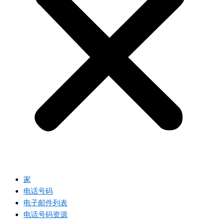
家
电话号码
电子邮件列表
电话号码资源