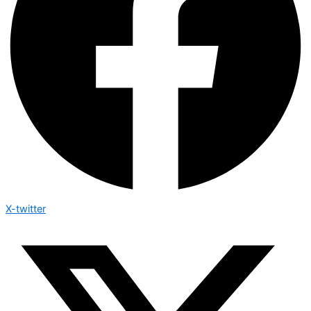
X-twitter