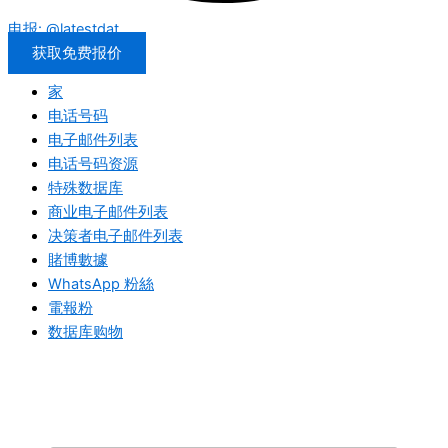
电报: @latestdat
获取免费报价
家
电话号码
电子邮件列表
电话号码资源
特殊数据库
商业电子邮件列表
决策者电子邮件列表
賭博數據
WhatsApp 粉絲
電報粉
数据库购物