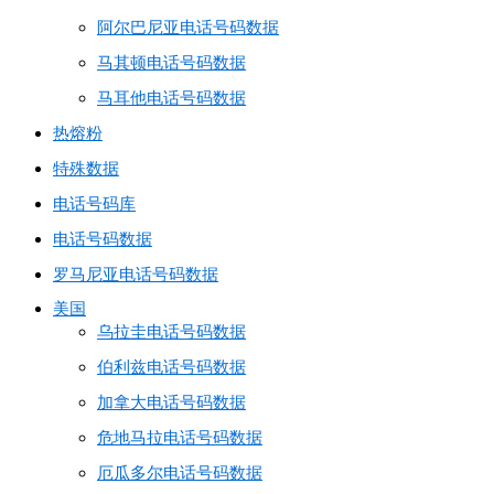
阿尔巴尼亚电话号码数据
马其顿电话号码数据
马耳他电话号码数据
热熔粉
特殊数据
电话号码库
电话号码数据
罗马尼亚电话号码数据
美国
乌拉圭电话号码数据
伯利兹电话号码数据
加拿大电话号码数据
危地马拉电话号码数据
厄瓜多尔电话号码数据