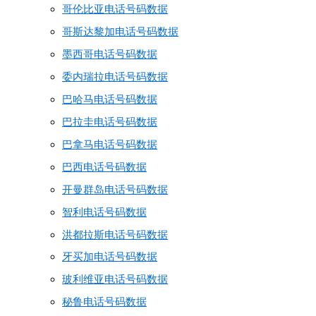
哥伦比亚电话号码数据
哥斯达黎加电话号码数据
墨西哥电话号码数据
委内瑞拉电话号码数据
巴哈马电话号码数据
巴拉圭电话号码数据
巴拿马电话号码数据
巴西电话号码数据
开曼群岛电话号码数据
智利电话号码数据
洪都拉斯电话号码数据
牙买加电话号码数据
玻利维亚电话号码数据
秘鲁电话号码数据