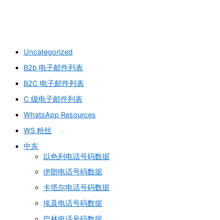
Uncategorized
B2b 电子邮件列表
B2C 电子邮件列表
C 级电子邮件列表
WhatsApp Resources
WS 粉丝
中东
以色列电话号码数据
伊朗电话号码数据
卡塔尔电话号码数据
埃及电话号码数据
巴林电话号码数据