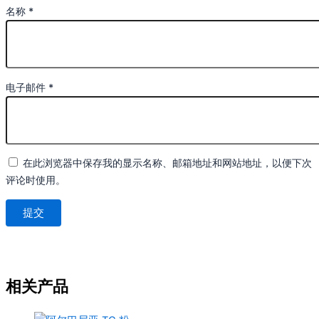
名称
*
电子邮件
*
在此浏览器中保存我的显示名称、邮箱地址和网站地址，以便下次
评论时使用。
相关产品