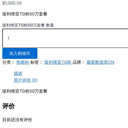
$
1,000.00
玻利维亚TG粉50万套餐
玻利维亚TG粉50万套餐 数量
加入购物车
分类：
热熔粉
标签：
玻利维亚TG粉
品牌：
最新数据库CN
描述
用户评价 (0)
玻利维亚TG粉50万套餐
评价
目前还没有评价