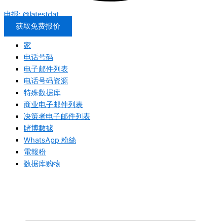
电报: @latestdat
获取免费报价
家
电话号码
电子邮件列表
电话号码资源
特殊数据库
商业电子邮件列表
决策者电子邮件列表
賭博數據
WhatsApp 粉絲
電報粉
数据库购物