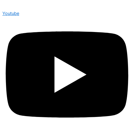
Youtube