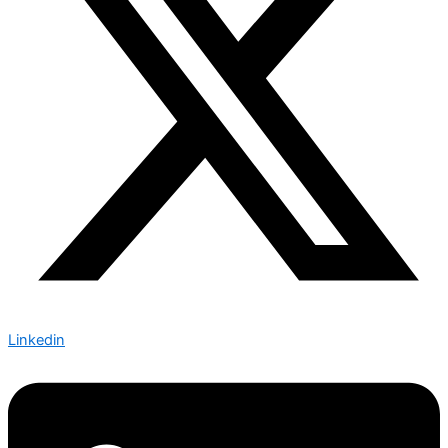
Linkedin