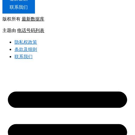
实时帮助
联系我们
版权所有
最新数据库
主题由
电话号码列表
隐私权政策
条款及细则
联系我们