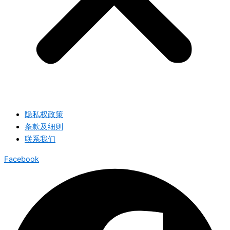
隐私权政策
条款及细则
联系我们
Facebook