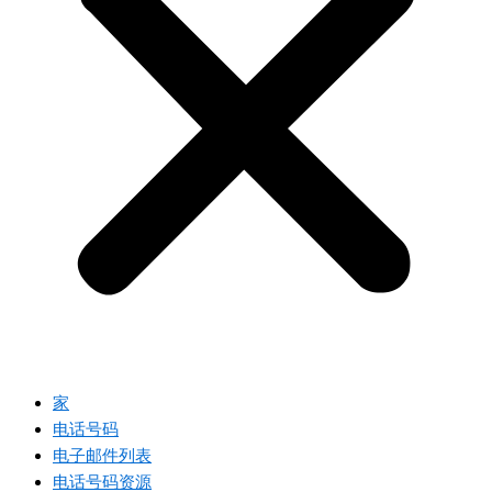
家
电话号码
电子邮件列表
电话号码资源