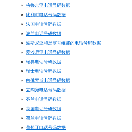
格鲁吉亚电话号码数据
比利时电话号码数据
法国电话号码数据
波兰电话号码数据
波斯尼亚和黑塞哥维那的电话号码数据
爱沙尼亚电话号码数据
瑞典电话号码数据
瑞士电话号码数据
白俄罗斯电话号码数据
立陶宛电话号码数据
芬兰电话号码数据
英国电话号码数据
荷兰电话号码数据
葡萄牙电话号码数据