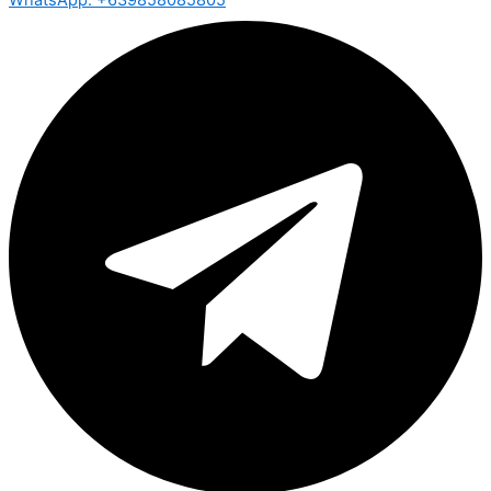
WhatsApp: +639858085805