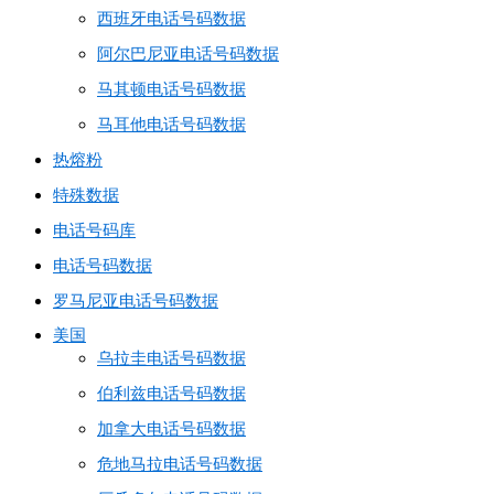
西班牙电话号码数据
阿尔巴尼亚电话号码数据
马其顿电话号码数据
马耳他电话号码数据
热熔粉
特殊数据
电话号码库
电话号码数据
罗马尼亚电话号码数据
美国
乌拉圭电话号码数据
伯利兹电话号码数据
加拿大电话号码数据
危地马拉电话号码数据