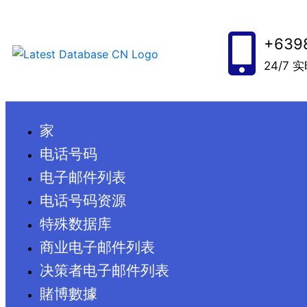
白
跳
俄
至
罗
+639
内
斯
容
电
24/7 
话
号
码
数
家
据
100
电话号码
套
餐
电子邮件列表
数
电话号码资源
量
特殊数据库
商业电子邮件列表
决策者电子邮件列表
賭博數據