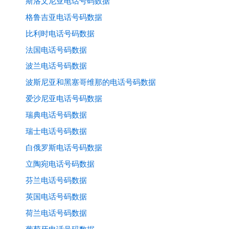
斯洛文尼亚电话号码数据
格鲁吉亚电话号码数据
比利时电话号码数据
法国电话号码数据
波兰电话号码数据
波斯尼亚和黑塞哥维那的电话号码数据
爱沙尼亚电话号码数据
瑞典电话号码数据
瑞士电话号码数据
白俄罗斯电话号码数据
立陶宛电话号码数据
芬兰电话号码数据
英国电话号码数据
荷兰电话号码数据