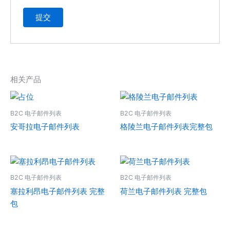
相关产品
B2C 电子邮件列表
B2C 电子邮件列表
安哥拉电子邮件列表
格陵兰电子邮件列表完整包
B2C 电子邮件列表
B2C 电子邮件列表
塞拉利昂电子邮件列表 完整
荷兰电子邮件列表 完整包
包