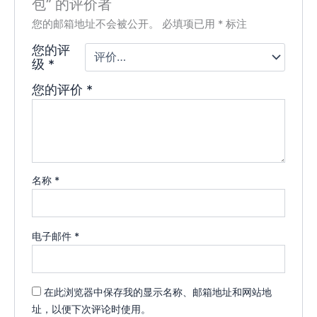
包” 的评价者
您的邮箱地址不会被公开。
必填项已用
*
标注
您的评
级
*
您的评价
*
名称
*
电子邮件
*
在此浏览器中保存我的显示名称、邮箱地址和网站地
址，以便下次评论时使用。