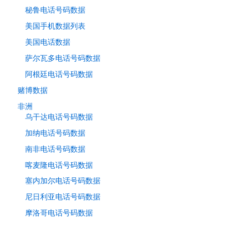
秘鲁电话号码数据
美国手机数据列表
美国电话数据
萨尔瓦多电话号码数据
阿根廷电话号码数据
赌博数据
非洲
乌干达电话号码数据
加纳电话号码数据
南非电话号码数据
喀麦隆电话号码数据
塞内加尔电话号码数据
尼日利亚电话号码数据
摩洛哥电话号码数据