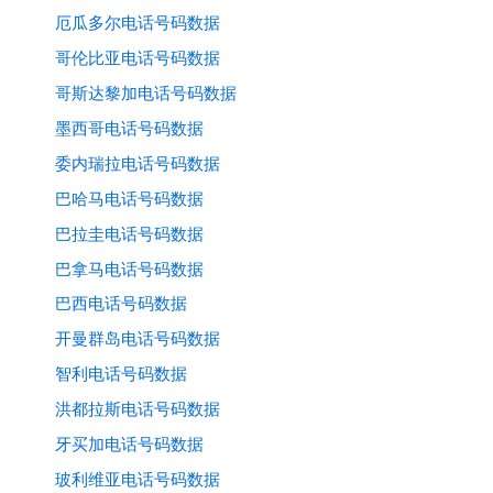
厄瓜多尔电话号码数据
哥伦比亚电话号码数据
哥斯达黎加电话号码数据
墨西哥电话号码数据
委内瑞拉电话号码数据
巴哈马电话号码数据
巴拉圭电话号码数据
巴拿马电话号码数据
巴西电话号码数据
开曼群岛电话号码数据
智利电话号码数据
洪都拉斯电话号码数据
牙买加电话号码数据
玻利维亚电话号码数据