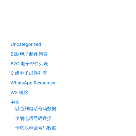
Uncategorized
B2b 电子邮件列表
B2C 电子邮件列表
C 级电子邮件列表
WhatsApp Resources
WS 粉丝
中东
以色列电话号码数据
伊朗电话号码数据
卡塔尔电话号码数据