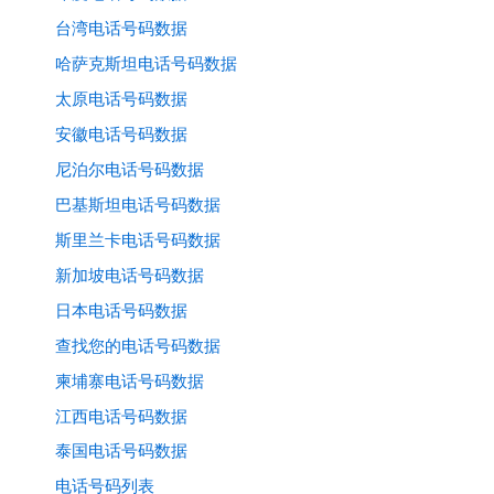
台湾电话号码数据
哈萨克斯坦电话号码数据
太原电话号码数据
安徽电话号码数据
尼泊尔电话号码数据
巴基斯坦电话号码数据
斯里兰卡电话号码数据
新加坡电话号码数据
日本电话号码数据
查找您的电话号码数据
柬埔寨电话号码数据
江西电话号码数据
泰国电话号码数据
电话号码列表