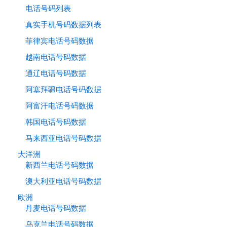
电话号码列表
真实手机号码数据列表
菲律宾电话号码数据
越南电话号码数据
通辽电话号码数据
阿塞拜疆电话号码数据
阿富汗电话号码数据
韩国电话号码数据
马来西亚电话号码数据
大洋洲
新西兰电话号码数据
澳大利亚电话号码数据
欧洲
丹麦电话号码数据
乌克兰电话号码数据