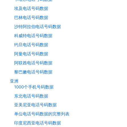
埃及电话号码数据
巴林电话号码数据
沙特阿拉伯电话号码数据
科威特电话号码数据
约旦电话号码数据
阿曼电话号码数据
阿联酋电话号码数据
黎巴嫩电话号码数据
亚洲
1000个手机号码数据
东北电话号码数据
亚美尼亚电话号码数据
单位电话号码数据的完整列表
印度尼西亚电话号码数据