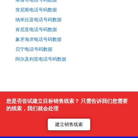
摩洛哥电话号码数据
突尼斯电话号码数据
纳米比亚电话号码数据
肯尼亚电话号码数据
象牙海岸电话号码数据
贝宁电话号码数据
阿尔及利亚电话号码数据
您是否尝试建立目标销售线索？ 只需告诉我们您需要
的线索，我们就会处理
建立销售线索