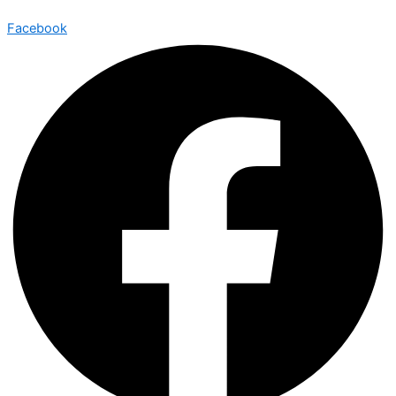
Facebook