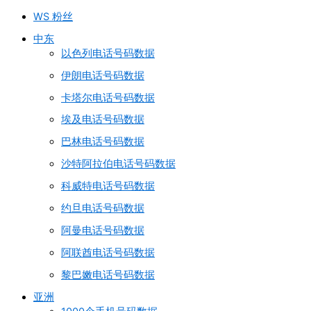
WS 粉丝
中东
以色列电话号码数据
伊朗电话号码数据
卡塔尔电话号码数据
埃及电话号码数据
巴林电话号码数据
沙特阿拉伯电话号码数据
科威特电话号码数据
约旦电话号码数据
阿曼电话号码数据
阿联酋电话号码数据
黎巴嫩电话号码数据
亚洲