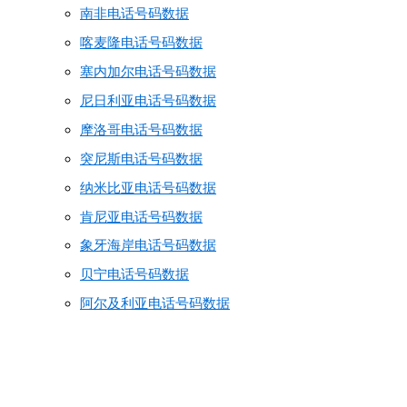
南非电话号码数据
喀麦隆电话号码数据
塞内加尔电话号码数据
尼日利亚电话号码数据
摩洛哥电话号码数据
突尼斯电话号码数据
纳米比亚电话号码数据
肯尼亚电话号码数据
象牙海岸电话号码数据
贝宁电话号码数据
阿尔及利亚电话号码数据