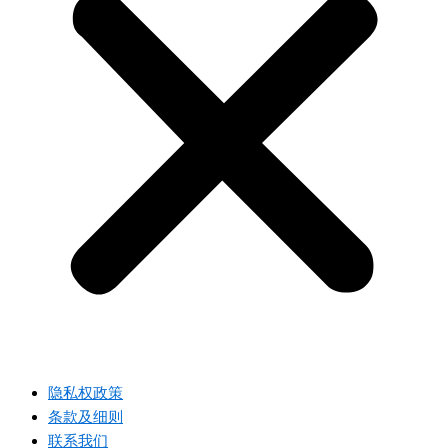
隐私权政策
条款及细则
联系我们