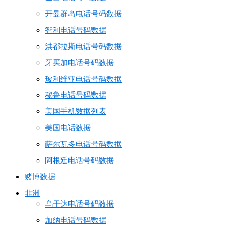
开曼群岛电话号码数据
智利电话号码数据
洪都拉斯电话号码数据
牙买加电话号码数据
玻利维亚电话号码数据
秘鲁电话号码数据
美国手机数据列表
美国电话数据
萨尔瓦多电话号码数据
阿根廷电话号码数据
赌博数据
非洲
乌干达电话号码数据
加纳电话号码数据