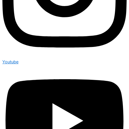
Youtube