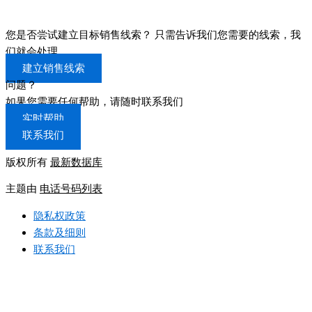
您是否尝试建立目标销售线索？ 只需告诉我们您需要的线索，我
们就会处理
建立销售线索
问题？
如果您需要任何帮助，请随时联系我们
实时帮助
联系我们
版权所有
最新数据库
主题由
电话号码列表
隐私权政策
条款及细则
联系我们