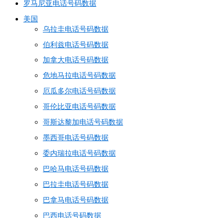
罗马尼亚电话号码数据
美国
乌拉圭电话号码数据
伯利兹电话号码数据
加拿大电话号码数据
危地马拉电话号码数据
厄瓜多尔电话号码数据
哥伦比亚电话号码数据
哥斯达黎加电话号码数据
墨西哥电话号码数据
委内瑞拉电话号码数据
巴哈马电话号码数据
巴拉圭电话号码数据
巴拿马电话号码数据
巴西电话号码数据