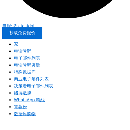
电报: @latestdat
获取免费报价
家
电话号码
电子邮件列表
电话号码资源
特殊数据库
商业电子邮件列表
决策者电子邮件列表
賭博數據
WhatsApp 粉絲
電報粉
数据库购物