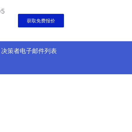
05
获取免费报价
决策者电子邮件列表