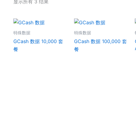
显示所有 3 结果
特殊数据
特殊数据
GCash 数据 10,000 套
GCash 数据 100,000 套
餐
餐