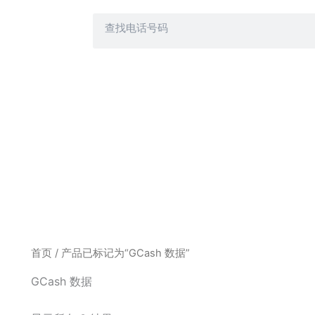
何，您都可以信
Search
大、印度、台
欧洲。我们的联
信、电话推销和
据库包，因此您
此，您可以购买
首页
/ 产品已标记为“GCash 数据”
GCash 数据