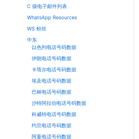
C 级电子邮件列表
WhatsApp Resources
WS 粉丝
中东
以色列电话号码数据
伊朗电话号码数据
卡塔尔电话号码数据
埃及电话号码数据
巴林电话号码数据
沙特阿拉伯电话号码数据
科威特电话号码数据
约旦电话号码数据
阿曼电话号码数据