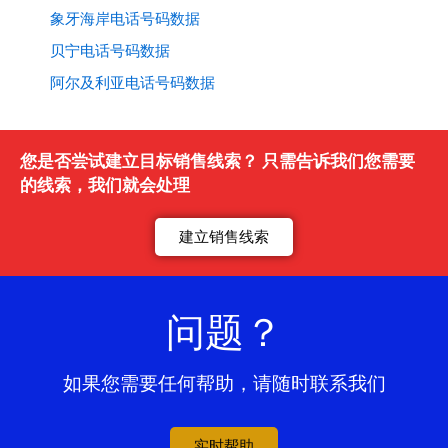
象牙海岸电话号码数据
贝宁电话号码数据
阿尔及利亚电话号码数据
您是否尝试建立目标销售线索？ 只需告诉我们您需要
的线索，我们就会处理
建立销售线索
问题？
如果您需要任何帮助，请随时联系我们
实时帮助