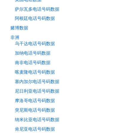
萨尔瓦多电话号码数据
阿根廷电话号码数据
赌博数据
非洲
乌干达电话号码数据
加纳电话号码数据
南非电话号码数据
喀麦隆电话号码数据
塞内加尔电话号码数据
尼日利亚电话号码数据
摩洛哥电话号码数据
突尼斯电话号码数据
纳米比亚电话号码数据
肯尼亚电话号码数据