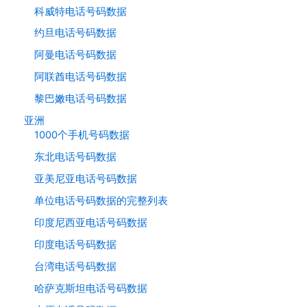
科威特电话号码数据
约旦电话号码数据
阿曼电话号码数据
阿联酋电话号码数据
黎巴嫩电话号码数据
亚洲
1000个手机号码数据
东北电话号码数据
亚美尼亚电话号码数据
单位电话号码数据的完整列表
印度尼西亚电话号码数据
印度电话号码数据
台湾电话号码数据
哈萨克斯坦电话号码数据