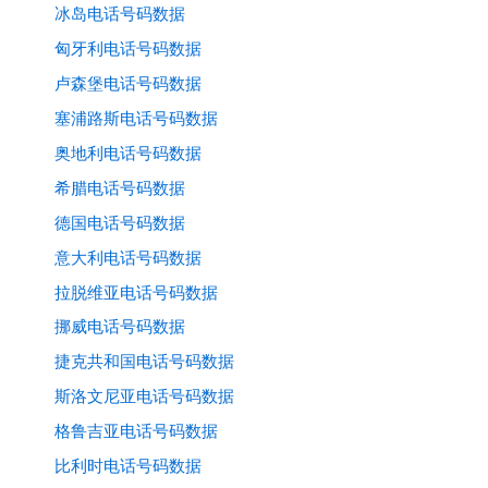
冰岛电话号码数据
匈牙利电话号码数据
卢森堡电话号码数据
塞浦路斯电话号码数据
奥地利电话号码数据
希腊电话号码数据
德国电话号码数据
意大利电话号码数据
拉脱维亚电话号码数据
挪威电话号码数据
捷克共和国电话号码数据
斯洛文尼亚电话号码数据
格鲁吉亚电话号码数据
比利时电话号码数据