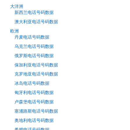
大洋洲
新西兰电话号码数据
澳大利亚电话号码数据
欧洲
丹麦电话号码数据
乌克兰电话号码数据
俄罗斯电话号码数据
保加利亚电话号码数据
克罗地亚电话号码数据
冰岛电话号码数据
匈牙利电话号码数据
卢森堡电话号码数据
塞浦路斯电话号码数据
奥地利电话号码数据
希腊电话号码数据