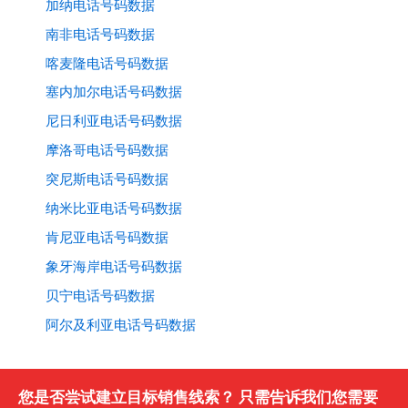
加纳电话号码数据
南非电话号码数据
喀麦隆电话号码数据
塞内加尔电话号码数据
尼日利亚电话号码数据
摩洛哥电话号码数据
突尼斯电话号码数据
纳米比亚电话号码数据
肯尼亚电话号码数据
象牙海岸电话号码数据
贝宁电话号码数据
阿尔及利亚电话号码数据
您是否尝试建立目标销售线索？ 只需告诉我们您需要