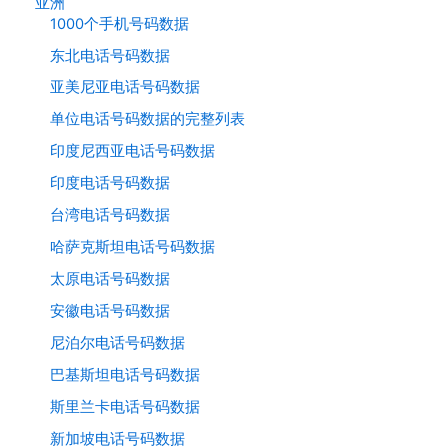
亚洲
1000个手机号码数据
东北电话号码数据
亚美尼亚电话号码数据
单位电话号码数据的完整列表
印度尼西亚电话号码数据
印度电话号码数据
台湾电话号码数据
哈萨克斯坦电话号码数据
太原电话号码数据
安徽电话号码数据
尼泊尔电话号码数据
巴基斯坦电话号码数据
斯里兰卡电话号码数据
新加坡电话号码数据