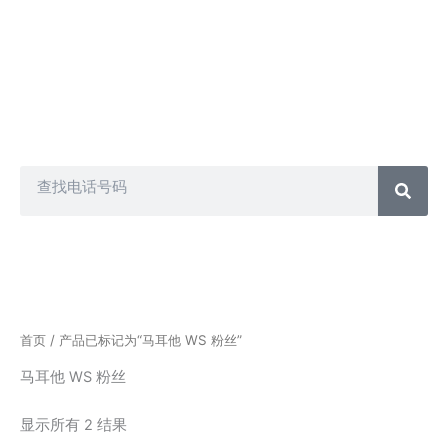
电话营销、短信营销、群发短信、电话推销和许多其他方式。
另一方面，我们的每个客户都会获得不同的数据库包，因此您
不必担心其他人拥有与您从我们这里获得的相同的联系人。因
此，您可以购买任何联系人列表并以您想要的方式推广您的业
务。
Search
首页
/ 产品已标记为“马耳他 WS 粉丝”
马耳他 WS 粉丝
显示所有 2 结果