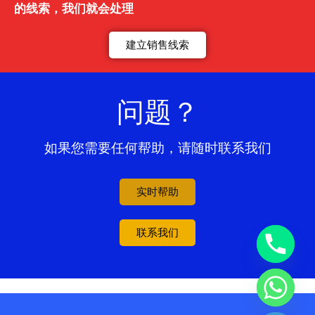
的线索，我们就会处理
建立销售线索
问题？
如果您需要任何帮助，请随时联系我们
实时帮助
联系我们