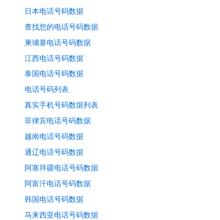
日本电话号码数据
查找您的电话号码数据
柬埔寨电话号码数据
江西电话号码数据
泰国电话号码数据
电话号码列表
真实手机号码数据列表
菲律宾电话号码数据
越南电话号码数据
通辽电话号码数据
阿塞拜疆电话号码数据
阿富汗电话号码数据
韩国电话号码数据
马来西亚电话号码数据