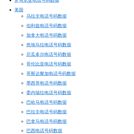
罗马尼亚电话号码数据
美国
乌拉圭电话号码数据
伯利兹电话号码数据
加拿大电话号码数据
危地马拉电话号码数据
厄瓜多尔电话号码数据
哥伦比亚电话号码数据
哥斯达黎加电话号码数据
墨西哥电话号码数据
委内瑞拉电话号码数据
巴哈马电话号码数据
巴拉圭电话号码数据
巴拿马电话号码数据
巴西电话号码数据