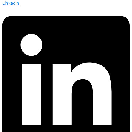
Linkedin