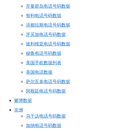
开曼群岛电话号码数据
智利电话号码数据
洪都拉斯电话号码数据
牙买加电话号码数据
玻利维亚电话号码数据
秘鲁电话号码数据
美国手机数据列表
美国电话数据
萨尔瓦多电话号码数据
阿根廷电话号码数据
赌博数据
非洲
乌干达电话号码数据
加纳电话号码数据