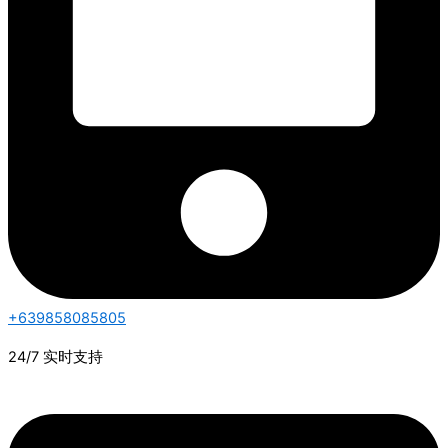
+639858085805
24/7 实时支持