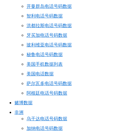
开曼群岛电话号码数据
智利电话号码数据
洪都拉斯电话号码数据
牙买加电话号码数据
玻利维亚电话号码数据
秘鲁电话号码数据
美国手机数据列表
美国电话数据
萨尔瓦多电话号码数据
阿根廷电话号码数据
赌博数据
非洲
乌干达电话号码数据
加纳电话号码数据