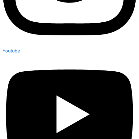
Youtube