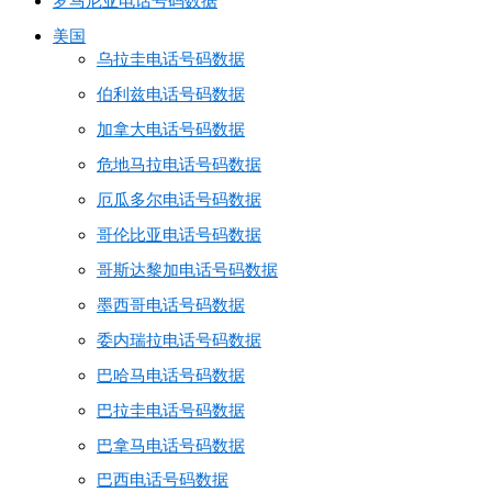
罗马尼亚电话号码数据
美国
乌拉圭电话号码数据
伯利兹电话号码数据
加拿大电话号码数据
危地马拉电话号码数据
厄瓜多尔电话号码数据
哥伦比亚电话号码数据
哥斯达黎加电话号码数据
墨西哥电话号码数据
委内瑞拉电话号码数据
巴哈马电话号码数据
巴拉圭电话号码数据
巴拿马电话号码数据
巴西电话号码数据