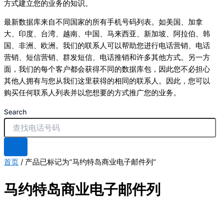
方式建立您的业务的知识。
最新数据库来自不同国家的所有手机号码列表。如美国、加拿
大、印度、台湾、越南、中国、马来西亚、新加坡、阿拉伯、韩
国、非洲、欧洲。我们的联系人可以帮助您进行电话营销、电话
营销、短信营销、群发短信、电话推销和许多其他方式。另一方
面，我们的每个客户都会获得不同的数据库包，因此您不必担心
其他人拥有与您从我们这里获得的相同的联系人。因此，您可以
购买任何联系人列表并以您想要的方式推广您的业务。
Search
首页
/ 产品已标记为“马约特岛商业电子邮件列”
马约特岛商业电子邮件列