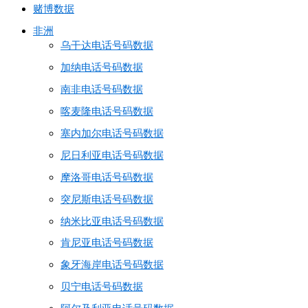
赌博数据
非洲
乌干达电话号码数据
加纳电话号码数据
南非电话号码数据
喀麦隆电话号码数据
塞内加尔电话号码数据
尼日利亚电话号码数据
摩洛哥电话号码数据
突尼斯电话号码数据
纳米比亚电话号码数据
肯尼亚电话号码数据
象牙海岸电话号码数据
贝宁电话号码数据