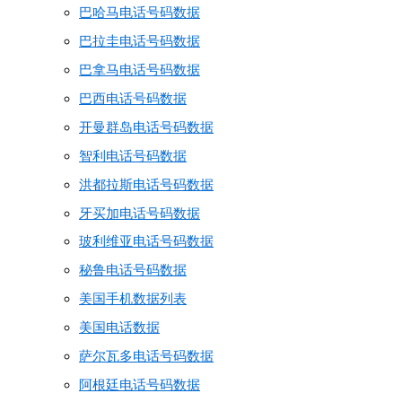
巴哈马电话号码数据
巴拉圭电话号码数据
巴拿马电话号码数据
巴西电话号码数据
开曼群岛电话号码数据
智利电话号码数据
洪都拉斯电话号码数据
牙买加电话号码数据
玻利维亚电话号码数据
秘鲁电话号码数据
美国手机数据列表
美国电话数据
萨尔瓦多电话号码数据
阿根廷电话号码数据