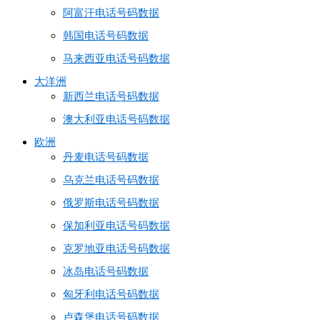
阿富汗电话号码数据
韩国电话号码数据
马来西亚电话号码数据
大洋洲
新西兰电话号码数据
澳大利亚电话号码数据
欧洲
丹麦电话号码数据
乌克兰电话号码数据
俄罗斯电话号码数据
保加利亚电话号码数据
克罗地亚电话号码数据
冰岛电话号码数据
匈牙利电话号码数据
卢森堡电话号码数据