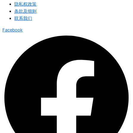
隐私权政策
条款及细则
联系我们
Facebook