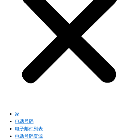
家
电话号码
电子邮件列表
电话号码资源