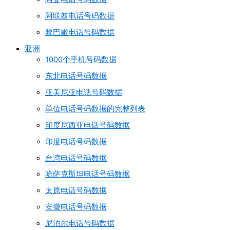
阿联酋电话号码数据
黎巴嫩电话号码数据
亚洲
1000个手机号码数据
东北电话号码数据
亚美尼亚电话号码数据
单位电话号码数据的完整列表
印度尼西亚电话号码数据
印度电话号码数据
台湾电话号码数据
哈萨克斯坦电话号码数据
太原电话号码数据
安徽电话号码数据
尼泊尔电话号码数据