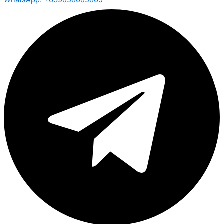
WhatsApp: +639858085805