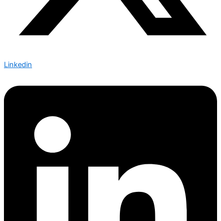
Linkedin