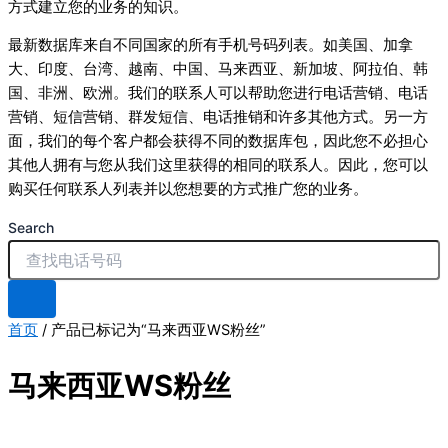
方式建立您的业务的知识。
最新数据库来自不同国家的所有手机号码列表。如美国、加拿
大、印度、台湾、越南、中国、马来西亚、新加坡、阿拉伯、韩
国、非洲、欧洲。我们的联系人可以帮助您进行电话营销、电话
营销、短信营销、群发短信、电话推销和许多其他方式。另一方
面，我们的每个客户都会获得不同的数据库包，因此您不必担心
其他人拥有与您从我们这里获得的相同的联系人。因此，您可以
购买任何联系人列表并以您想要的方式推广您的业务。
Search
首页
/ 产品已标记为“马来西亚WS粉丝”
马来西亚WS粉丝