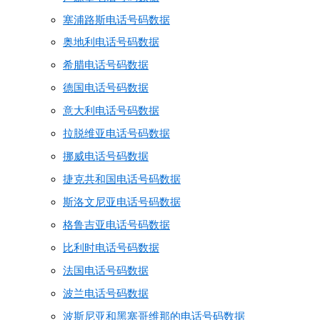
塞浦路斯电话号码数据
奥地利电话号码数据
希腊电话号码数据
德国电话号码数据
意大利电话号码数据
拉脱维亚电话号码数据
挪威电话号码数据
捷克共和国电话号码数据
斯洛文尼亚电话号码数据
格鲁吉亚电话号码数据
比利时电话号码数据
法国电话号码数据
波兰电话号码数据
波斯尼亚和黑塞哥维那的电话号码数据