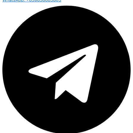
WhatsApp: +639858085805