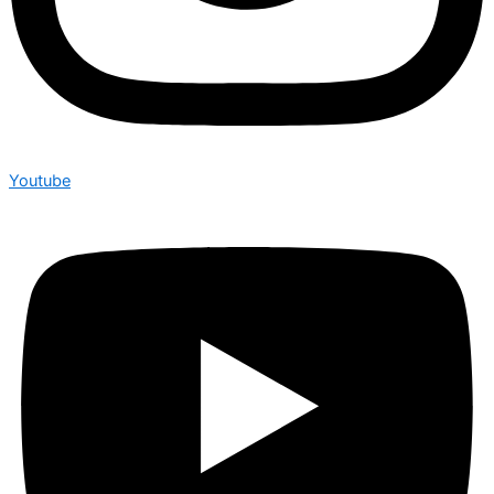
Youtube