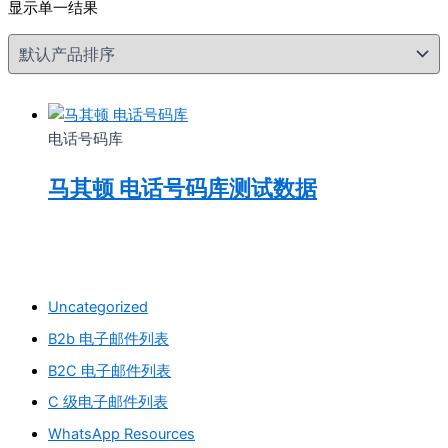
显示单一结果
电话号码库
马其顿 电话号码库测试数据
Uncategorized
B2b 电子邮件列表
B2C 电子邮件列表
C 级电子邮件列表
WhatsApp Resources