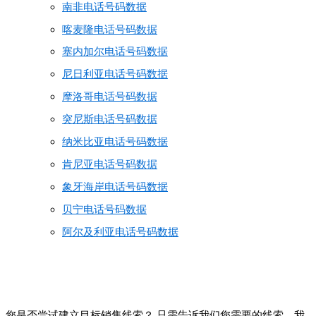
南非电话号码数据
喀麦隆电话号码数据
塞内加尔电话号码数据
尼日利亚电话号码数据
摩洛哥电话号码数据
突尼斯电话号码数据
纳米比亚电话号码数据
肯尼亚电话号码数据
象牙海岸电话号码数据
贝宁电话号码数据
阿尔及利亚电话号码数据
您是否尝试建立目标销售线索？ 只需告诉我们您需要的线索，我