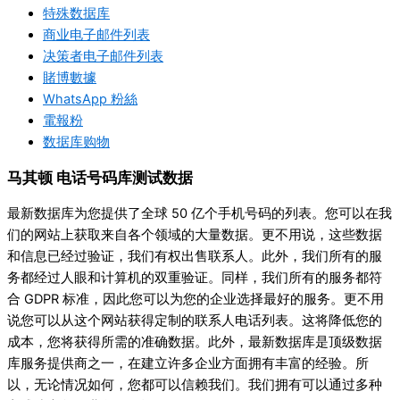
特殊数据库
商业电子邮件列表
决策者电子邮件列表
賭博數據
WhatsApp 粉絲
電報粉
数据库购物
马其顿 电话号码库测试数据
最新数据库为您提供了全球 50 亿个手机号码的列表。您可以在我
们的网站上获取来自各个领域的大量数据。更不用说，这些数据
和信息已经过验证，我们有权出售联系人。此外，我们所有的服
务都经过人眼和计算机的双重验证。同样，我们所有的服务都符
合 GDPR 标准，因此您可以为您的企业选择最好的服务。更不用
说您可以从这个网站获得定制的联系人电话列表。这将降低您的
成本，您将获得所需的准确数据。此外，最新数据库是顶级数据
库服务提供商之一，在建立许多企业方面拥有丰富的经验。所
以，无论情况如何，您都可以信赖我们。我们拥有可以通过多种