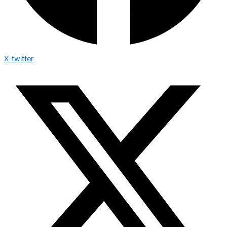
X-twitter