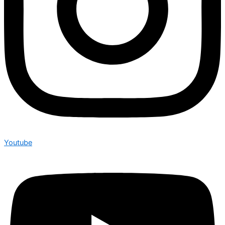
Youtube