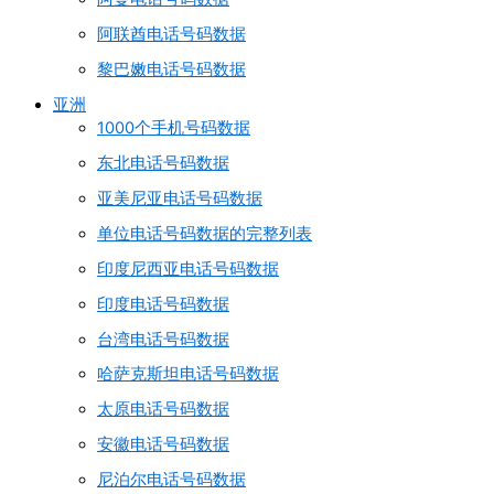
阿联酋电话号码数据
黎巴嫩电话号码数据
亚洲
1000个手机号码数据
东北电话号码数据
亚美尼亚电话号码数据
单位电话号码数据的完整列表
印度尼西亚电话号码数据
印度电话号码数据
台湾电话号码数据
哈萨克斯坦电话号码数据
太原电话号码数据
安徽电话号码数据
尼泊尔电话号码数据