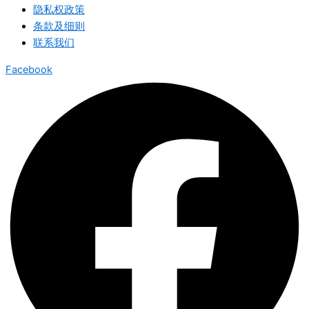
隐私权政策
条款及细则
联系我们
Facebook