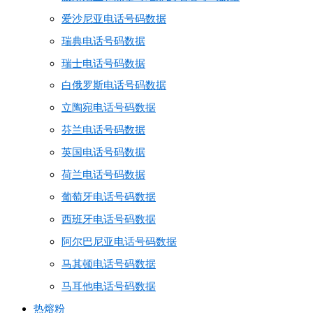
爱沙尼亚电话号码数据
瑞典电话号码数据
瑞士电话号码数据
白俄罗斯电话号码数据
立陶宛电话号码数据
芬兰电话号码数据
英国电话号码数据
荷兰电话号码数据
葡萄牙电话号码数据
西班牙电话号码数据
阿尔巴尼亚电话号码数据
马其顿电话号码数据
马耳他电话号码数据
热熔粉