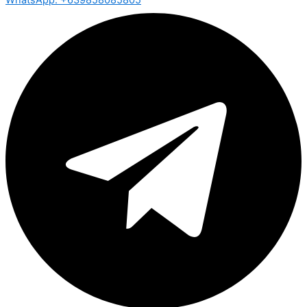
WhatsApp: +639858085805