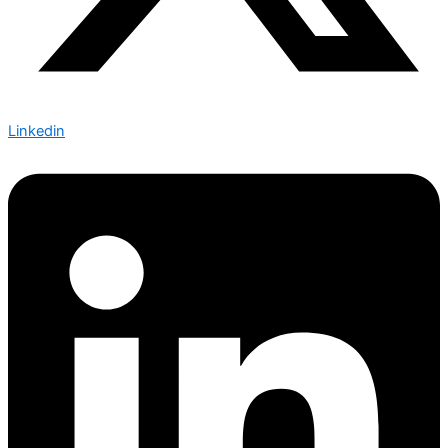
Linkedin