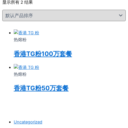
显示所有 2 结果
热熔粉
香港TG粉100万套餐
热熔粉
香港TG粉50万套餐
Uncategorized