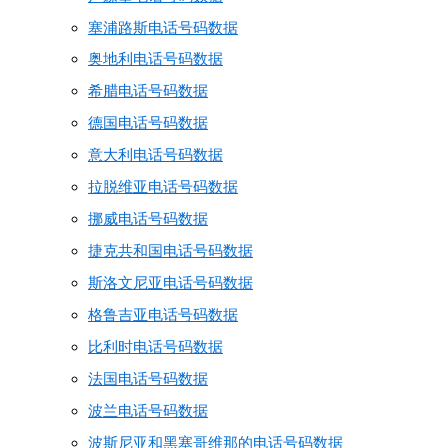
塞浦路斯电话号码数据
奥地利电话号码数据
希腊电话号码数据
德国电话号码数据
意大利电话号码数据
拉脱维亚电话号码数据
挪威电话号码数据
捷克共和国电话号码数据
斯洛文尼亚电话号码数据
格鲁吉亚电话号码数据
比利时电话号码数据
法国电话号码数据
波兰电话号码数据
波斯尼亚和黑塞哥维那的电话号码数据