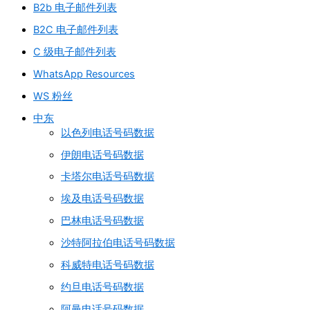
B2b 电子邮件列表
B2C 电子邮件列表
C 级电子邮件列表
WhatsApp Resources
WS 粉丝
中东
以色列电话号码数据
伊朗电话号码数据
卡塔尔电话号码数据
埃及电话号码数据
巴林电话号码数据
沙特阿拉伯电话号码数据
科威特电话号码数据
约旦电话号码数据
阿曼电话号码数据