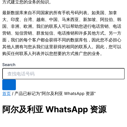
方式建立您的业务的知识。
最新数据库来自不同国家的所有手机号码列表。如美国、加拿
大、印度、台湾、越南、中国、马来西亚、新加坡、阿拉伯、韩
国、非洲、欧洲。我们的联系人可以帮助您进行电话营销、电话
营销、短信营销、群发短信、电话推销和许多其他方式。另一方
面，我们的每个客户都会获得不同的数据库包，因此您不必担心
其他人拥有与您从我们这里获得的相同的联系人。因此，您可以
购买任何联系人列表并以您想要的方式推广您的业务。
Search
首页
/ 产品已标记为“阿尔及利亚 WhatsApp 资源”
阿尔及利亚 WhatsApp 资源