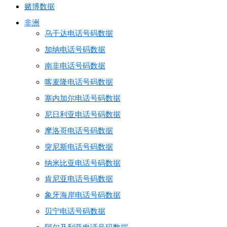
赌博数据
非洲
乌干达电话号码数据
加纳电话号码数据
南非电话号码数据
喀麦隆电话号码数据
塞内加尔电话号码数据
尼日利亚电话号码数据
摩洛哥电话号码数据
突尼斯电话号码数据
纳米比亚电话号码数据
肯尼亚电话号码数据
象牙海岸电话号码数据
贝宁电话号码数据