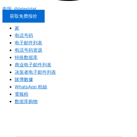
电报: @latestdat
获取免费报价
家
电话号码
电子邮件列表
电话号码资源
特殊数据库
商业电子邮件列表
决策者电子邮件列表
賭博數據
WhatsApp 粉絲
電報粉
数据库购物