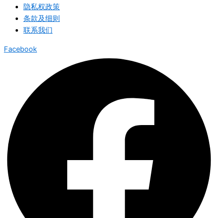
隐私权政策
条款及细则
联系我们
Facebook