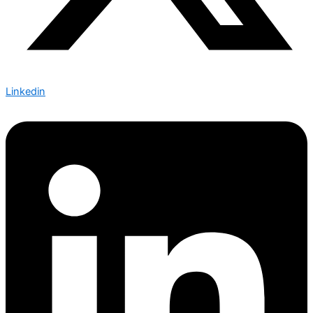
Linkedin