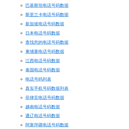
巴基斯坦电话号码数据
斯里兰卡电话号码数据
新加坡电话号码数据
日本电话号码数据
查找您的电话号码数据
柬埔寨电话号码数据
江西电话号码数据
泰国电话号码数据
电话号码列表
真实手机号码数据列表
菲律宾电话号码数据
越南电话号码数据
通辽电话号码数据
阿塞拜疆电话号码数据