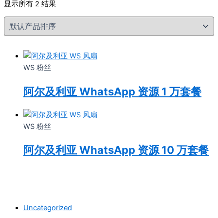
显示所有 2 结果
WS 粉丝
阿尔及利亚 WhatsApp 资源 1 万套餐
WS 粉丝
阿尔及利亚 WhatsApp 资源 10 万套餐
Uncategorized