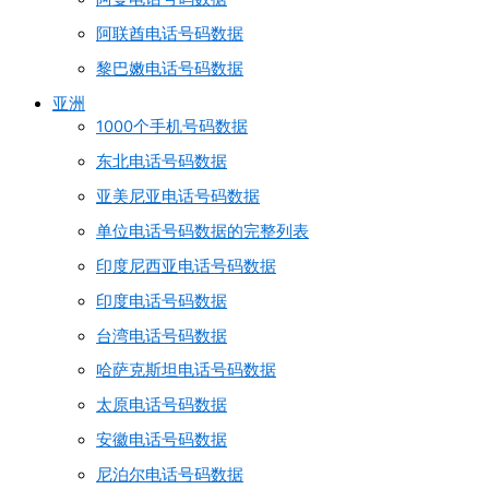
阿联酋电话号码数据
黎巴嫩电话号码数据
亚洲
1000个手机号码数据
东北电话号码数据
亚美尼亚电话号码数据
单位电话号码数据的完整列表
印度尼西亚电话号码数据
印度电话号码数据
台湾电话号码数据
哈萨克斯坦电话号码数据
太原电话号码数据
安徽电话号码数据
尼泊尔电话号码数据