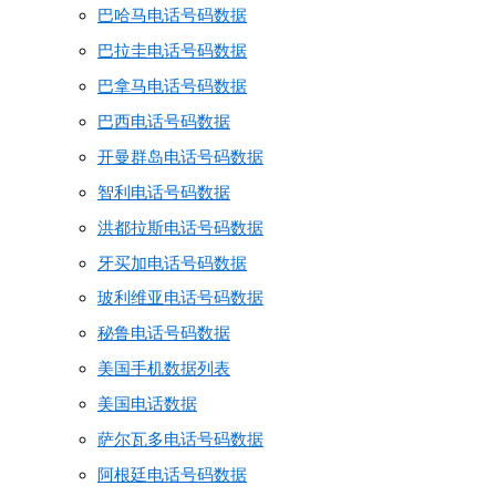
巴哈马电话号码数据
巴拉圭电话号码数据
巴拿马电话号码数据
巴西电话号码数据
开曼群岛电话号码数据
智利电话号码数据
洪都拉斯电话号码数据
牙买加电话号码数据
玻利维亚电话号码数据
秘鲁电话号码数据
美国手机数据列表
美国电话数据
萨尔瓦多电话号码数据
阿根廷电话号码数据