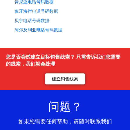
肯尼亚电话号码数据
象牙海岸电话号码数据
贝宁电话号码数据
阿尔及利亚电话号码数据
您是否尝试建立目标销售线索？ 只需告诉我们您需要
的线索，我们就会处理
建立销售线索
问题？
如果您需要任何帮助，请随时联系我们