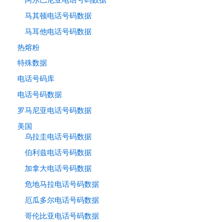
马其顿电话号码数据
马耳他电话号码数据
热熔粉
特殊数据
电话号码库
电话号码数据
罗马尼亚电话号码数据
美国
乌拉圭电话号码数据
伯利兹电话号码数据
加拿大电话号码数据
危地马拉电话号码数据
厄瓜多尔电话号码数据
哥伦比亚电话号码数据