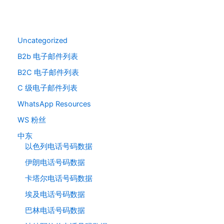
Uncategorized
B2b 电子邮件列表
B2C 电子邮件列表
C 级电子邮件列表
WhatsApp Resources
WS 粉丝
中东
以色列电话号码数据
伊朗电话号码数据
卡塔尔电话号码数据
埃及电话号码数据
巴林电话号码数据