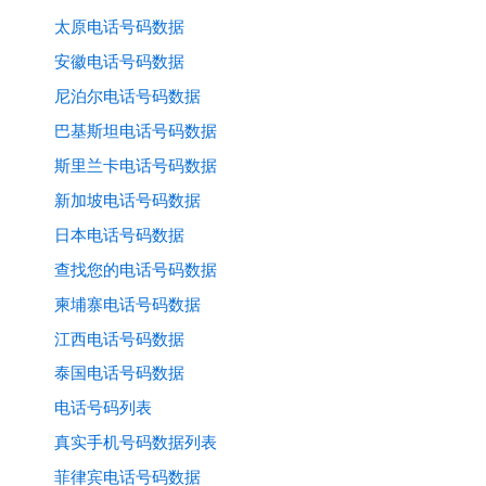
太原电话号码数据
安徽电话号码数据
尼泊尔电话号码数据
巴基斯坦电话号码数据
斯里兰卡电话号码数据
新加坡电话号码数据
日本电话号码数据
查找您的电话号码数据
柬埔寨电话号码数据
江西电话号码数据
泰国电话号码数据
电话号码列表
真实手机号码数据列表
菲律宾电话号码数据