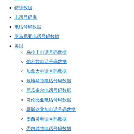
特殊数据
电话号码库
电话号码数据
罗马尼亚电话号码数据
美国
乌拉圭电话号码数据
伯利兹电话号码数据
加拿大电话号码数据
危地马拉电话号码数据
厄瓜多尔电话号码数据
哥伦比亚电话号码数据
哥斯达黎加电话号码数据
墨西哥电话号码数据
委内瑞拉电话号码数据