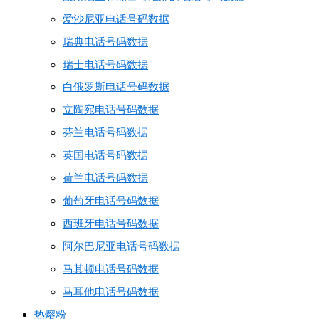
爱沙尼亚电话号码数据
瑞典电话号码数据
瑞士电话号码数据
白俄罗斯电话号码数据
立陶宛电话号码数据
芬兰电话号码数据
英国电话号码数据
荷兰电话号码数据
葡萄牙电话号码数据
西班牙电话号码数据
阿尔巴尼亚电话号码数据
马其顿电话号码数据
马耳他电话号码数据
热熔粉