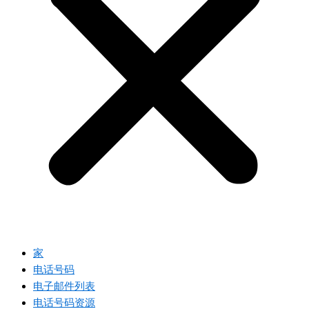
家
电话号码
电子邮件列表
电话号码资源