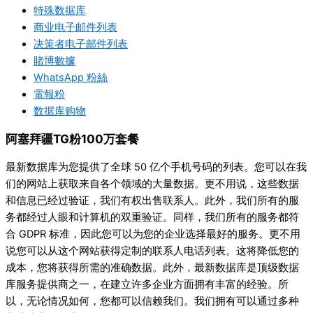
特殊数据库
商业电子邮件列表
决策者电子邮件列表
賭博數據
WhatsApp 粉絲
電報粉
数据库购物
阿塞拜疆TG粉100万套餐
最新数据库为您提供了全球 50 亿个手机号码的列表。您可以在我
们的网站上获取来自各个领域的大量数据。更不用说，这些数据
和信息已经过验证，我们有权出售联系人。此外，我们所有的服
务都经过人眼和计算机的双重验证。同样，我们所有的服务都符
合 GDPR 标准，因此您可以为您的企业选择最好的服务。更不用
说您可以从这个网站获得定制的联系人电话列表。这将降低您的
成本，您将获得所需的准确数据。此外，最新数据库是顶级数据
库服务提供商之一，在建立许多企业方面拥有丰富的经验。所
以，无论情况如何，您都可以信赖我们。我们拥有可以通过多种