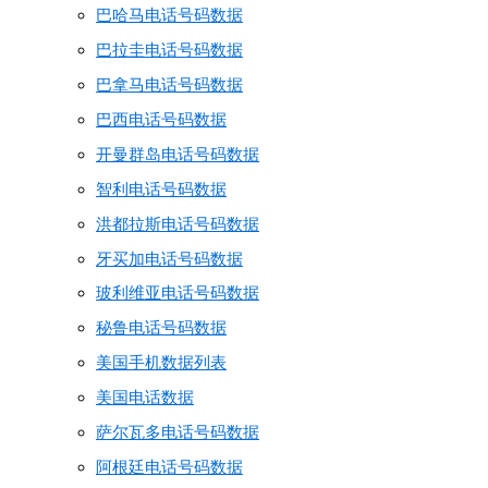
巴哈马电话号码数据
巴拉圭电话号码数据
巴拿马电话号码数据
巴西电话号码数据
开曼群岛电话号码数据
智利电话号码数据
洪都拉斯电话号码数据
牙买加电话号码数据
玻利维亚电话号码数据
秘鲁电话号码数据
美国手机数据列表
美国电话数据
萨尔瓦多电话号码数据
阿根廷电话号码数据