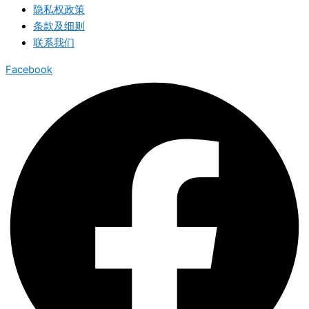
隐私权政策
条款及细则
联系我们
Facebook