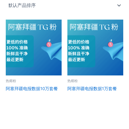
热熔粉
热熔粉
阿塞拜疆电报数据10万套餐
阿塞拜疆电报数据1万套餐