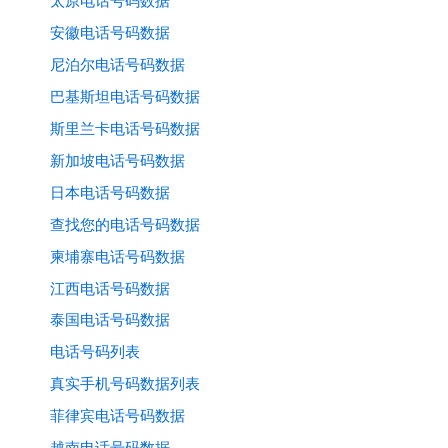
太原电话号码数据
安徽电话号码数据
尼泊尔电话号码数据
巴基斯坦电话号码数据
斯里兰卡电话号码数据
新加坡电话号码数据
日本电话号码数据
查找您的电话号码数据
柬埔寨电话号码数据
江西电话号码数据
泰国电话号码数据
电话号码列表
真实手机号码数据列表
菲律宾电话号码数据