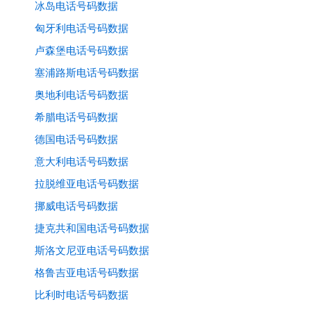
冰岛电话号码数据
匈牙利电话号码数据
卢森堡电话号码数据
塞浦路斯电话号码数据
奥地利电话号码数据
希腊电话号码数据
德国电话号码数据
意大利电话号码数据
拉脱维亚电话号码数据
挪威电话号码数据
捷克共和国电话号码数据
斯洛文尼亚电话号码数据
格鲁吉亚电话号码数据
比利时电话号码数据