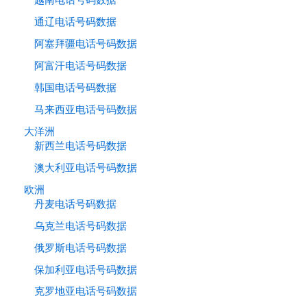
越南电话号码数据
通辽电话号码数据
阿塞拜疆电话号码数据
阿富汗电话号码数据
韩国电话号码数据
马来西亚电话号码数据
大洋洲
新西兰电话号码数据
澳大利亚电话号码数据
欧洲
丹麦电话号码数据
乌克兰电话号码数据
俄罗斯电话号码数据
保加利亚电话号码数据
克罗地亚电话号码数据